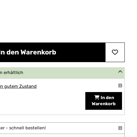
In den Warenkorb
 erhältlich
 in gutem Zustand
In den
Warenkorb
r - schnell bestellen!