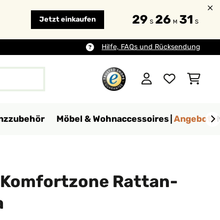
29
26
30
Jetzt einkaufen
S
M
S
Hilfe, FAQs und Rücksendung
anzzubehör
Möbel & Wohnaccessoires
Angebote
 Komfortzone Rattan-
a