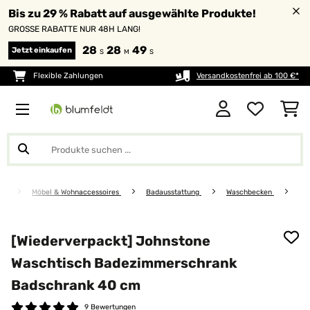
Bis zu 29 % Rabatt auf ausgewählte Produkte!
GROSSE RABATTE NUR 48H LANG!
28
28
49
Jetzt einkaufen
S
M
S
Flexible Zahlungen
Versandkostenfrei ab 100 €*
Möbel & Wohnaccessoires
Badausstattung
Waschbecken
[Wiederverpackt] Johnstone
Waschtisch Badezimmerschrank
Badschrank 40 cm
9 Bewertungen