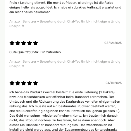
Preis / Leistung stimmt. Bin recht zufrieden, allerdings ist die Farbe
einiges heller als abgebildet. Ich habe ein dunkles Anthrazit erwartet und
ein recht helles bekommen.
Amazon Benutzer – Bewertung durch Chal-Tec GmbH nicht eigenständig
überprüft
08/12/2025
Gute Qualität,Optik. Bin zufrieden
Amazon Benutzer – Bewertung durch Chal-Tec GmbH nicht eigenständig
überprüft
24/11/2025
ich habe das Produkt zweimal bestellt: Die erste Lieferung (2 Pakete)
bzw. das Waschbecken war offenbar beim Transport zerbrochen. Der
Umtausch und die Rückzahlung des Kaufpreises verliefen einigermaßen
reibungslos: Ich musste auf ein bestimmtes Rücksendeetikett warten,
ehe die Rücklieferung beginnen konnte. Hätte ich mal genau gelesen ;-).
Das Geld war schnell wieder auf meinem Konto. Ich traute mich danach
nicht, das Produkt nochmal zu bestellen, tat es dann aber doch. Aber
dieses Mal klappte der Transport reibungslos. Das Waschbecken ist
installiert, sieht wertig aus, und der Zusammenbau des Unterschranks