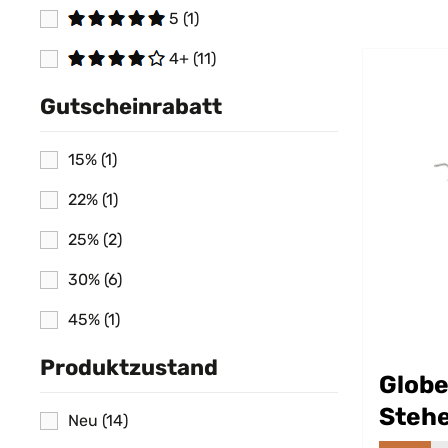
5
(1)
4+
(11)
Gutscheinrabatt
15%
(1)
22%
(1)
25%
(2)
30%
(6)
45%
(1)
Produktzustand
Glob
Steh
Neu
(14)