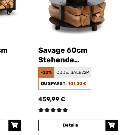
cm
Savage 60cm
Stehende
hwarz
Feuerschale mit Grill
-22%
CODE:
SALE22P
Schwarz
DU SPARST:
101,20 €
459,99 €
Details