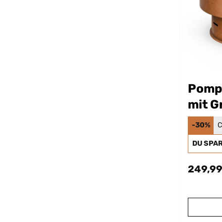
Pompe
mit G
-30%
C
DU SPA
249,99