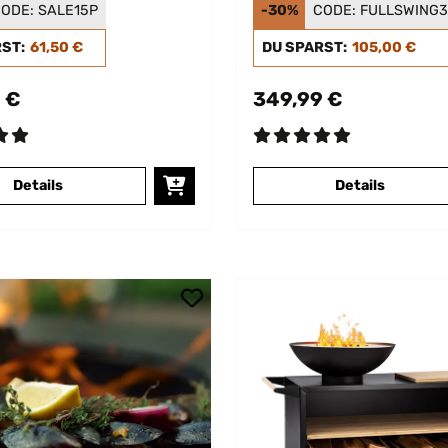
schale mit Grill
mit Grill Rost
ODE:
SALE15P
-30%
CODE:
FULLSWING
RST:
61,50 €
DU SPARST:
105,00 €
 €
349,99 €
Details
Details