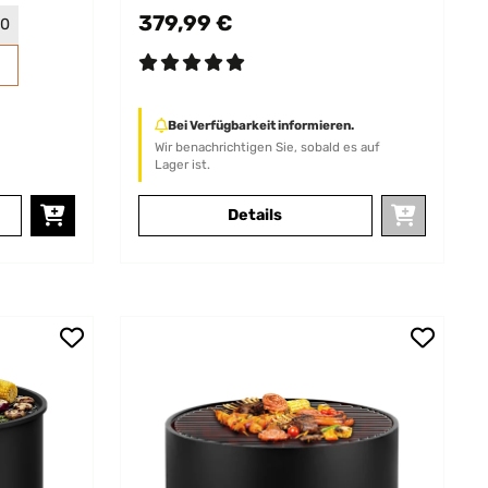
Feuerschale Rost
379,99 €
30
Bei Verfügbarkeit informieren.
Wir benachrichtigen Sie, sobald es auf
Lager ist.
Details