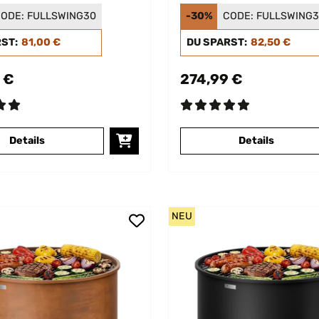
ill Hellgrau
Rost
ODE:
FULLSWING30
-30%
CODE:
FULLSWING
RST:
81,00 €
DU SPARST:
82,50 €
 €
274,99 €
Details
Details
NEU