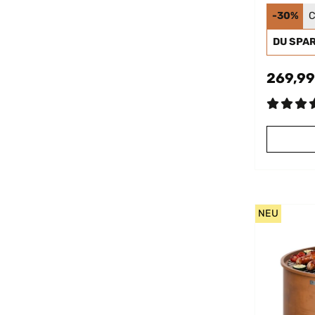
mit Gr
-30%
C
DU SPA
269,99
NEU