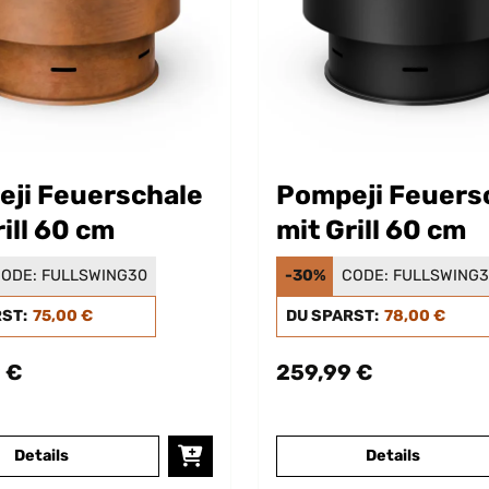
ji Feuerschale
Pompeji Feuers
rill 60 cm
mit Grill 60 cm
ODE:
FULLSWING30
-30%
CODE:
FULLSWING
RST:
75,00 €
DU SPARST:
78,00 €
 €
259,99 €
Details
Details