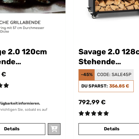
e 2.0 120cm
Savage 2.0 128
ende
Stehende
rschale Schwarz
Feuerschale Sc
 €
-45%
CODE:
SALE45P
DU SPARST:
356,85 €
792,99 €
fügbarkeit informieren.
hrichtigen Sie, sobald es auf
Details
Details