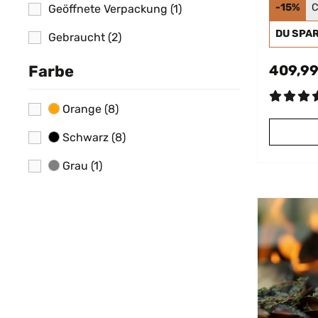
Feuer
-15%
C
Geöffnete Verpackung
(1)
Rost
DU SPA
Gebraucht
(2)
409,99
Farbe
Orange
(8)
Schwarz
(8)
Grau
(1)