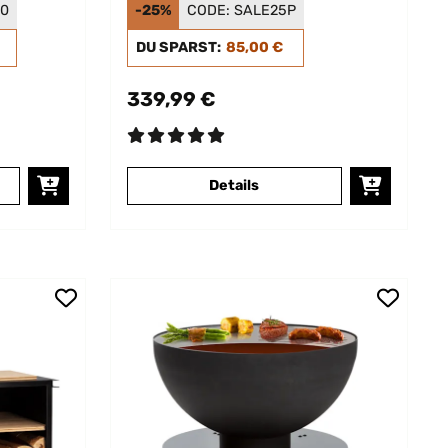
Schwarz
30
-25%
CODE:
SALE25P
DU SPARST:
85,00 €
339,99 €
Details