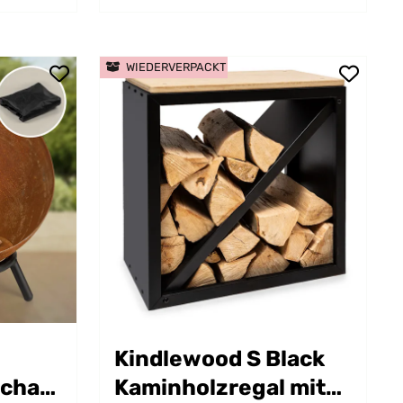
WIEDERVERPACKT
Kindlewood S Black
schale
Kaminholzregal mit