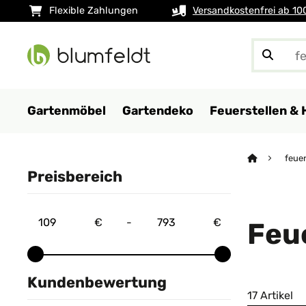
Flexible Zahlungen
Versandkostenfrei ab 10
Gartenmöbel
Gartendeko
Feuerstellen & 
feue
Preisbereich
€
-
€
Feu
Kundenbewertung
17 Artikel