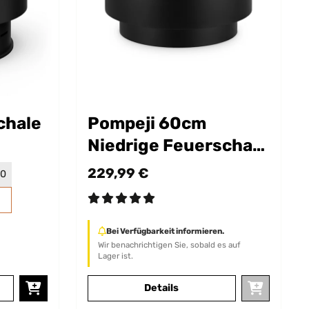
chale
Pompeji 60cm
Niedrige Feuerschale
mit Grill Schwarz
229,99 €
30
Bei Verfügbarkeit informieren.
Wir benachrichtigen Sie, sobald es auf
Lager ist.
Details