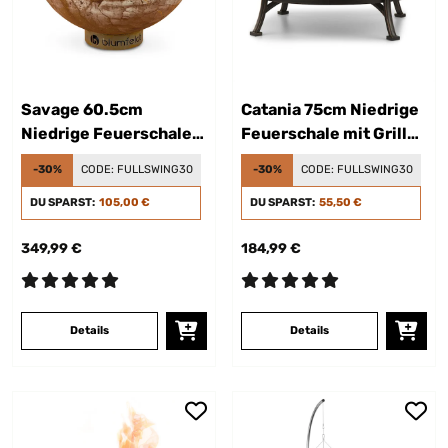
Savage 60.5cm
Catania 75cm Niedrige
Niedrige Feuerschale
Feuerschale mit Grill
mit Grill Rost
Schwarz
-30%
CODE:
FULLSWING30
-30%
CODE:
FULLSWING30
DU SPARST:
105,00 €
DU SPARST:
55,50 €
349,99 €
184,99 €
Details
Details