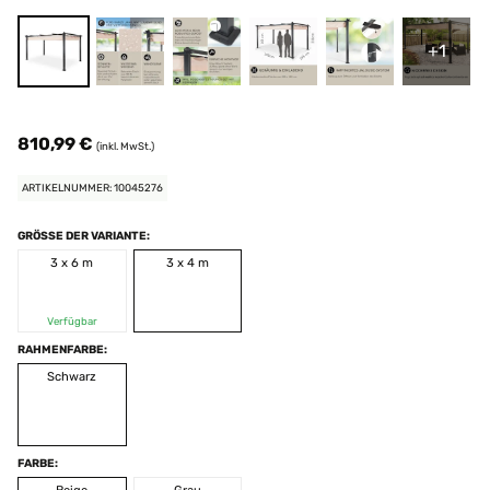
+1
810,99 €
(inkl. MwSt.)
ARTIKELNUMMER: 10045276
GRÖSSE DER VARIANTE:
3 x 6 m
3 x 4 m
Verfügbar
RAHMENFARBE:
Schwarz
FARBE: