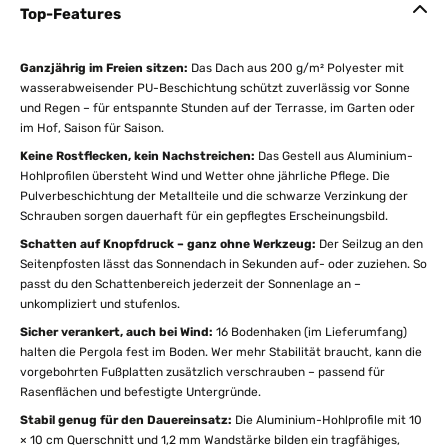
Top-Features
Ganzjährig im Freien sitzen:
Das Dach aus 200 g/m² Polyester mit
wasserabweisender PU-Beschichtung schützt zuverlässig vor Sonne
und Regen – für entspannte Stunden auf der Terrasse, im Garten oder
im Hof, Saison für Saison.
Keine Rostflecken, kein Nachstreichen:
Das Gestell aus Aluminium-
Hohlprofilen übersteht Wind und Wetter ohne jährliche Pflege. Die
Pulverbeschichtung der Metallteile und die schwarze Verzinkung der
Schrauben sorgen dauerhaft für ein gepflegtes Erscheinungsbild.
Schatten auf Knopfdruck – ganz ohne Werkzeug:
Der Seilzug an den
Seitenpfosten lässt das Sonnendach in Sekunden auf- oder zuziehen. So
passt du den Schattenbereich jederzeit der Sonnenlage an –
unkompliziert und stufenlos.
Sicher verankert, auch bei Wind:
16 Bodenhaken (im Lieferumfang)
halten die Pergola fest im Boden. Wer mehr Stabilität braucht, kann die
vorgebohrten Fußplatten zusätzlich verschrauben – passend für
Rasenflächen und befestigte Untergründe.
Stabil genug für den Dauereinsatz:
Die Aluminium-Hohlprofile mit 10
× 10 cm Querschnitt und 1,2 mm Wandstärke bilden ein tragfähiges,