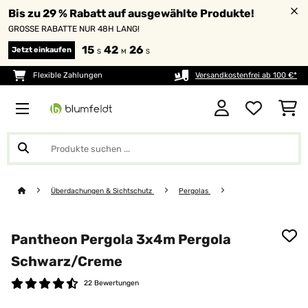
Bis zu 29 % Rabatt auf ausgewählte Produkte!
GROSSE RABATTE NUR 48H LANG!
15
42
26
Jetzt einkaufen
S
M
S
Flexible Zahlungen
Versandkostenfrei ab 100 €*
Überdachungen & Sichtschutz
Pergolas
Pantheon Pergola 3x4m Pergola
Schwarz/Creme
22 Bewertungen