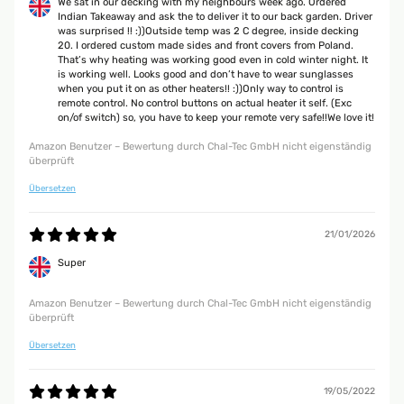
We sat in our decking with my neighbours week ago. Ordered
Amazon Benutzer – Bewertung durch Chal-Tec GmbH nicht eigenständig
Indian Takeaway and ask the to deliver it to our back garden. Driver
überprüft
was surprised !! :))Outside temp was 2 C degree, inside decking
20. I ordered custom made sides and front covers from Poland.
That’s why heating was working good even in cold winter night. It
is working well. Looks good and don’t have to wear sunglasses
12/11/2025
when you put it on as other heaters!! :))Only way to control is
remote control. No control buttons on actual heater it self. (Exc
Klasse Heizstrahler. Schnelle Lieferung und gut verpackt. Von der
on/of switch) so, you have to keep your remote very safe!!We love it!
Bedienung einfach einzustellen. Bei dem Anbau würde ich mit noch
jemanden dazu holen, da er doch ein bißchen was wiegt. Von der
Amazon Benutzer – Bewertung durch Chal-Tec GmbH nicht eigenständig
Heizstrahlung her war ich auch angetan. 20qm Sommergarten hat er gut
überprüft
in Griff, was Wärme angeht. Beim Kauf kann man nichts verkehrt
machen. Hab ihn an der Wand verbaut.
Übersetzen
Amazon Benutzer – Bewertung durch Chal-Tec GmbH nicht eigenständig
überprüft
21/01/2026
Super
29/09/2025
Super sicher verpackt und schnell geliefert.Tolle Optik und schönes
Amazon Benutzer – Bewertung durch Chal-Tec GmbH nicht eigenständig
Design.Handling per Fernsteuerung einwandfrei; die optionale App-
überprüft
Lösung ist nicht notwendig.Montage etwas fummelig, aber machbar.Ich
wünschte mir eine stärkere Rückwanddämmung, damit nicht zu viel
Übersetzen
Wärme nach hinten abgestrahlt wird.@blumfeldt Heizstrahler: oder habt
ihr was zum nachrüsten, um die hintere Abstrahlung zu verringern?
19/05/2022
Amazon Benutzer – Bewertung durch Chal-Tec GmbH nicht eigenständig