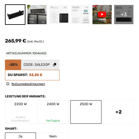
+3
265,99 €
(inkl. MwSt.)
ARTIKELNUMMER: 10046402
-20%
CODE:
SALE20P
DU SPARST:
53,20 €
Nutzungsbedingungen
LEISTUNG DER VARIANTE:
2200 W
2400 W
2500 W
+2
Andere
Kombination
Verfügbar
SMART:
Ja
Nein