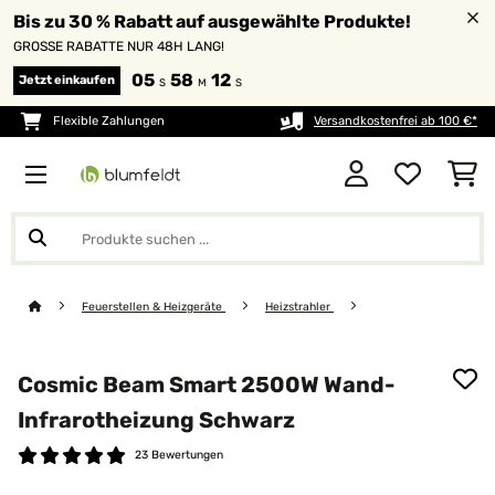
Bis zu 30 % Rabatt auf ausgewählte Produkte!
GROSSE RABATTE NUR 48H LANG!
05
58
12
Jetzt einkaufen
S
M
S
Flexible Zahlungen
Versandkostenfrei ab 100 €*
Feuerstellen & Heizgeräte
Heizstrahler
Cosmic Beam Smart 2500W Wand-
Infrarotheizung Schwarz
23 Bewertungen