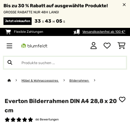
Bis zu 30 % Rabatt auf ausgewählte Produkte!
GROSSE RABATTE NUR 48H LANG!
33
43
05
Jetzt einkaufen
S
M
S
Flexible Zahlungen
Versandkostenfrei ab 100 €*
Möbel & Wohnaccessoires
Bilderrahmen
Everton Bilderrahmen DIN A4 28,8 x 20
cm
66 Bewertungen