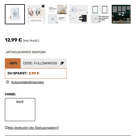
+2
12,99 €
(inkl. MwSt.)
ARTIKELNUMMER: 10039284
-30%
CODE:
FULLSWING30
DU SPARST:
3,90 €
Nutzungsbedingungen
FARBE:
Weiß
Was bedeuten die Statusangaben?