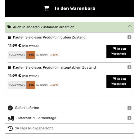
In den Warenkorb
Auch in anderen Zuständen erhältlich
Kaufen Sie dieses Produkt in gutem Zustand
11,99 €
(inkl. MwSt.)
In den
Warenkorb
FULLSWING30
-30%
Du sparst:
3,60 €
Kaufen Sie dieses Produkt in akzeptablem Zustand
11,99 €
(inkl. MwSt.)
In den
Warenkorb
FULLSWING30
-30%
Du sparst:
3,60 €
Sofort lieferbar
Lieferzeit: 1 - 3 Werktage
14 Tage Rückgaberecht