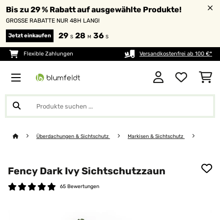
Bis zu 29 % Rabatt auf ausgewählte Produkte!
GROSSE RABATTE NUR 48H LANG!
29
28
36
Jetzt einkaufen
S
M
S
Flexible Zahlungen
Versandkostenfrei ab 100 €*
Überdachungen & Sichtschutz
Markisen & Sichtschutz
Fency Dark Ivy Sichtschutzzaun
65 Bewertungen