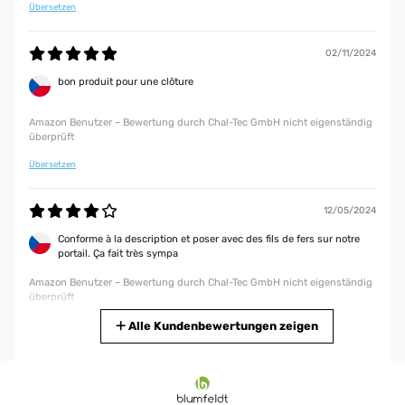
Übersetzen
22/03/2025
02/11/2024
Gutes Produkt, einfach anzubringen und sieht schön aus.
bon produit pour une clôture
Amazon Benutzer – Bewertung durch Chal-Tec GmbH nicht eigenständig
überprüft
Amazon Benutzer – Bewertung durch Chal-Tec GmbH nicht eigenständig
überprüft
28/11/2024
Übersetzen
Regenschutz
Amazon Benutzer – Bewertung durch Chal-Tec GmbH nicht eigenständig
12/05/2024
überprüft
Conforme à la description et poser avec des fils de fers sur notre
portail. Ça fait très sympa
15/09/2024
Amazon Benutzer – Bewertung durch Chal-Tec GmbH nicht eigenständig
überprüft
Top Material, robust und wirkt trotzdem natürlich. Gut z.B. für kaputte
Hecken. Super Service, schneller Versand
Übersetzen
Alle Kundenbewertungen zeigen
Mathias
10/05/2024
26/05/2024
Surtout utilisé pour séparation entre les terrasses, ma voisine ayant