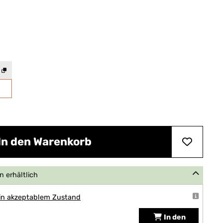
In den Warenkorb
 erhältlich
 in akzeptablem Zustand
In den