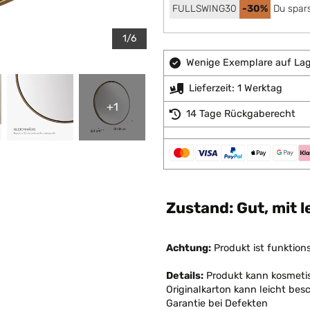
FULLSWING30
-30%
Du spars
1/6
Wenige Exemplare auf Lage
Lieferzeit: 1 Werktag
+1
14 Tage Rückgaberecht
Zustand: Gut, mit 
Achtung:
Produkt ist funktion
Details:
Produkt kann kosmetis
Originalkarton kann leicht bes
Garantie bei Defekten