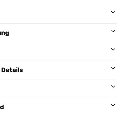
ung
Details
nd