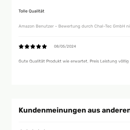
Tolle Qualität
Amazon Benutzer – Bewertung durch Chal-Tec GmbH nic
08/05/2024
Gute Qualität Produkt wie erwartet, Preis Leistung völli
Amazon Benutzer – Bewertung durch Chal-Tec GmbH nic
08/05/2024
Kundenmeinungen aus anderen
Produkt wie erwartet, Preis Leistung völlig in Ordnung
Amazon Benutzer – Bewertung durch Chal-Tec GmbH nic