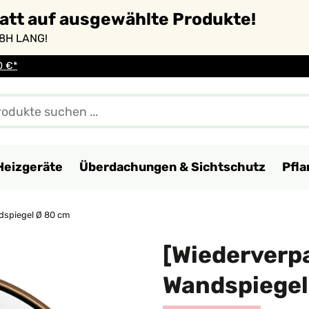
batt auf ausgewählte Produkte!
8H LANG!
0 €*
Heizgeräte
Überdachungen & Sichtschutz
Pfl
dspiegel Ø 80 cm
[Wiederverp
Wandspiegel