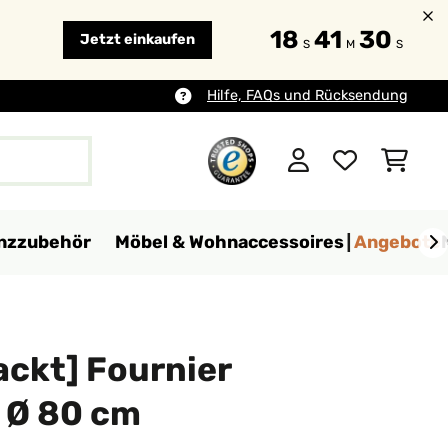
18
41
29
Jetzt einkaufen
S
M
S
Hilfe, FAQs und Rücksendung
anzzubehör
Möbel & Wohnaccessoires
Angebote
ackt] Fournier
 Ø 80 cm