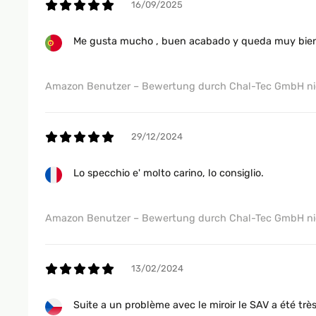
16/09/2025
Me gusta mucho , buen acabado y queda muy bie
14/12/2023
Kalitesi şekli çok güzel
Amazon Benutzer – Bewertung durch Chal-Tec GmbH nic
Amazon Benutzer – Bewertung durch Chal-Tec GmbH nic
29/12/2024
07/12/2023
Lo specchio e' molto carino, lo consiglio.
Sehr schnelle Lieferung. Sehr schöner Spiegel!
Amazon Benutzer – Bewertung durch Chal-Tec GmbH nic
Amazon Benutzer – Bewertung durch Chal-Tec GmbH nic
13/02/2024
06/12/2023
Suite a un problème avec le miroir le SAV a été tr