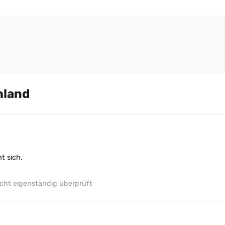
hland
t sich.
ht eigenständig überprüft