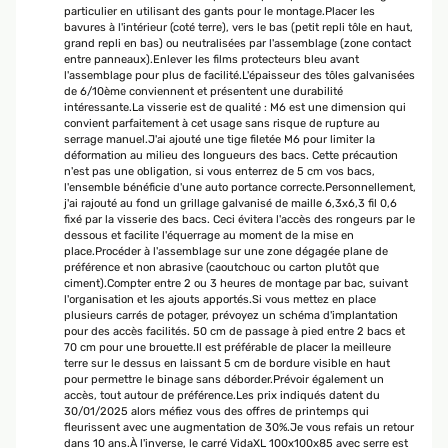
particulier en utilisant des gants pour le montage.Placer les
überprüft
bavures à l'intérieur (coté terre), vers le bas (petit repli tôle en haut,
grand repli en bas) ou neutralisées par l'assemblage (zone contact
entre panneaux).Enlever les films protecteurs bleu avant
24/11/2024
l'assemblage pour plus de facilité.L'épaisseur des tôles galvanisées
de 6/10ème conviennent et présentent une durabilité
Wir haben dieses Hochbett gekauft, weil uns die Holzhochbeete immer
intéressante.La visserie est de qualité : M6 est une dimension qui
auseinander fielen. Der Aufbau erklärt sich auch für Nichthandwerker wie
convient parfaitement à cet usage sans risque de rupture au
uns im Prinzip von selbst. Man muss ein wenig aufpassen wegen der
serrage manuel.J'ai ajouté une tige filetée M6 pour limiter la
teils scharfen Kanten. Die Teile lassen sich alle gut miteinander
déformation au milieu des longueurs des bacs. Cette précaution
verbinden Schrauben, Unterlegscheiben und Muttern sind entsprechend
n'est pas une obligation, si vous enterrez de 5 cm vos bacs,
dabei.Es ist auf jeden Fall praktischer, wenn man das Hochbeet zu zweit
l'ensemble bénéficie d'une auto portance correcte.Personnellement,
aufbaut, dann kann einer halten und einer schrauben.Die Haltbarkeit
j'ai rajouté au fond un grillage galvanisé de maille 6,3x6,3 fil 0,6
kann ich noch nicht beurteilen, das Hochbeet macht aber einen stabilen
fixé par la visserie des bacs. Ceci évitera l'accès des rongeurs par le
Eindruck. Kleiner Tipp: Kaninchendraht unten am Boden auslegen, damit
dessous et facilite l'équerrage au moment de la mise en
die Wühlmäuse den Weg nicht ins Hochbeet finden.Einen Punkt Abzug
place.Procéder à l'assemblage sur une zone dégagée plane de
gibt es bei der Bewertung, da ein paar Ecken vom Transport verbogen
préférence et non abrasive (caoutchouc ou carton plutôt que
waren. Das hat für den Aufbau aber keine Relevanz gehabt.Die Lieferung
ciment).Compter entre 2 ou 3 heures de montage par bac, suivant
erfolgte schnell.
l'organisation et les ajouts apportés.Si vous mettez en place
plusieurs carrés de potager, prévoyez un schéma d'implantation
Amazon Benutzer – Bewertung durch Chal-Tec GmbH nicht eigenständig
pour des accès facilités. 50 cm de passage à pied entre 2 bacs et
überprüft
70 cm pour une brouette.Il est préférable de placer la meilleure
terre sur le dessus en laissant 5 cm de bordure visible en haut
pour permettre le binage sans déborder.Prévoir également un
accès, tout autour de préférence.Les prix indiqués datent du
21/02/2024
30/01/2025 alors méfiez vous des offres de printemps qui
fleurissent avec une augmentation de 30%.Je vous refais un retour
Haben mittlerweile zwei dieser Hochbeete im Garten. Wer schonmal einen
dans 10 ans.À l'inverse, le carré VidaXL 100x100x85 avec serre est
Schraubendreher und Maulschlüssel in der Hand hatte, dürfte mit dem