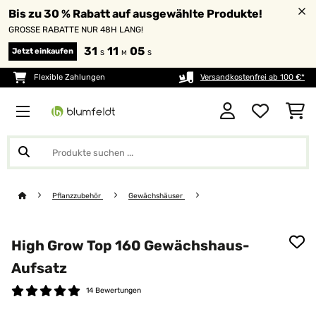
Bis zu 30 % Rabatt auf ausgewählte Produkte!
GROSSE RABATTE NUR 48H LANG!
31
11
05
Jetzt einkaufen
S
M
S
Flexible Zahlungen
Versandkostenfrei ab 100 €*
Pflanzzubehör
Gewächshäuser
High Grow Top 160 Gewächshaus-
Aufsatz
14 Bewertungen