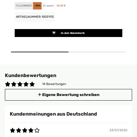
FULLSWING30
-30%
Du sparst:
36,00 €
FU
ARTIKELNUMMER: 10031113
AR
In den Warenkorb
Kundenbewertungen
14 Bewertungen
Eigene Bewertung schreiben
Kundenmeinungen aus Deutschland
23/01/2026