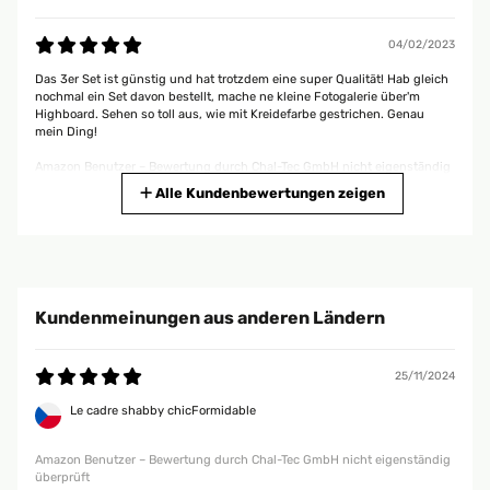
04/02/2023
Das 3er Set ist günstig und hat trotzdem eine super Qualität! Hab gleich
nochmal ein Set davon bestellt, mache ne kleine Fotogalerie über'm
Highboard. Sehen so toll aus, wie mit Kreidefarbe gestrichen. Genau
mein Ding!
Amazon Benutzer – Bewertung durch Chal-Tec GmbH nicht eigenständig
überprüft
Alle Kundenbewertungen zeigen
27/12/2022
Sehr schöne Bilderrahmen ! schnelle Lieferung, Bilderrahmen sind sehr
schön, ich habe sie verschenkt und sind sehr gut angekommen. immer
Kundenmeinungen aus anderen Ländern
wieder gerne .
Amazon Benutzer – Bewertung durch Chal-Tec GmbH nicht eigenständig
überprüft
25/11/2024
Le cadre shabby chicFormidable
23/02/2022
Amazon Benutzer – Bewertung durch Chal-Tec GmbH nicht eigenständig
Alles bestens. Immer wieder gerne! Alles sauber verpackt und in
überprüft
tadelosem Zustand erhalten.