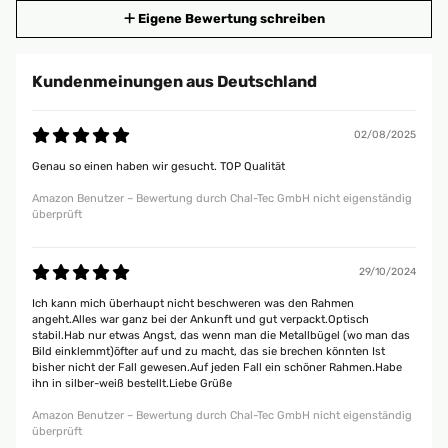
Eigene Bewertung schreiben
Kundenmeinungen aus Deutschland
02/08/2025
Genau so einen haben wir gesucht. TOP Qualität
Amazon Benutzer – Bewertung durch Chal-Tec GmbH nicht eigenständig
überprüft
29/10/2024
Ich kann mich überhaupt nicht beschweren was den Rahmen
angeht.Alles war ganz bei der Ankunft und gut verpackt.Optisch
stabil.Hab nur etwas Angst, das wenn man die Metallbügel (wo man das
Bild einklemmt)öfter auf und zu macht, das sie brechen könnten Ist
bisher nicht der Fall gewesen.Auf jeden Fall ein schöner Rahmen.Habe
ihn in silber-weiß bestellt.Liebe Grüße
Amazon Benutzer – Bewertung durch Chal-Tec GmbH nicht eigenständig
überprüft