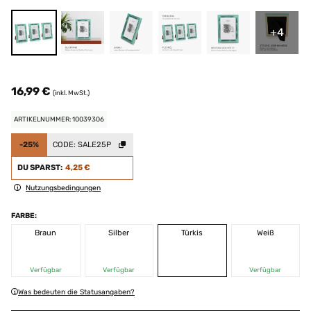
+4
16,99 €
(inkl. MwSt.)
ARTIKELNUMMER: 10039306
-25%
CODE:
SALE25P
DU SPARST:
4,25 €
Nutzungsbedingungen
FARBE:
Braun
Silber
Türkis
Weiß
Verfügbar
Verfügbar
Verfügbar
Was bedeuten die Statusangaben?