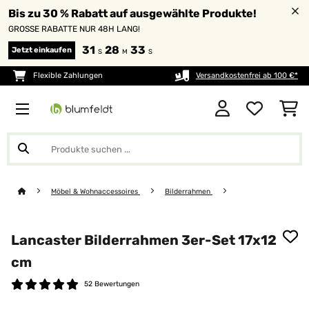
Bis zu 30 % Rabatt auf ausgewählte Produkte!
GROSSE RABATTE NUR 48H LANG!
31
28
33
Jetzt einkaufen
S
M
S
Flexible Zahlungen
Versandkostenfrei ab 100 €*
Möbel & Wohnaccessoires
Bilderrahmen
Lancaster Bilderrahmen 3er-Set 17x12
cm
52 Bewertungen