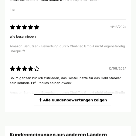
Ina
11/12/2024
Wie beschrieben
Amazon Benutzer – Bewertung durch Chal-Tec GmbH nicht eigenständig
überprüft
16/08/2024
So im ganzen bin ich zufrieden, das Gestell hätte für das Geld stabiler
sein können. Erfüllt alles seinen Zweck.
Amazon Benutzer – Bewertung durch Chal-Tec GmbH nicht eigenständig
überprüft
Alle Kundenbewertungen zeigen
01/08/2024
Es war zwar eine Stange verbogen aber wir haben es dann etwas
bearbeitet und wieder hinbekommen.
Kundenmeinungen aus anderen Ländern