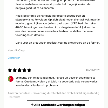
Technisch gezien is het een zeer goed product met in de hoeken
flexibel instelbare metalen strips die het mogelijk maken de
pergola goed uit te balanceren.
Het is belangrijk de handleiding goed te bestuderen en
stapsgewijs op te volgen. Op zich staat het er allemaal wel, maar je
moet erg goed kijken voor je iets gaat doen. (IKEA had hier zeker
40-50 tekeningen aan besteed i.p.v. de geleverde 14.) Misschien
een idee om een online versie beschikbaar te stellen met meer
tekeningen en details?
Dank voor dit product en proficiat voor de ontwerpers en de fabriek.
Hendrik-Jaap
Übersetzen
02/10/2025
Se monta con relativa facilidad. Parece un poco endeble pero es
fuerte. Queda muy bien y el toldo ha soportado este verano varios
vendavales y lluvias sin problema.
Amazon Benutzer – Bewertung durch Chal-Tec GmbH nicht eigenständig
überprüft
Übersetzen
Alle Kundenbewertungen zeigen