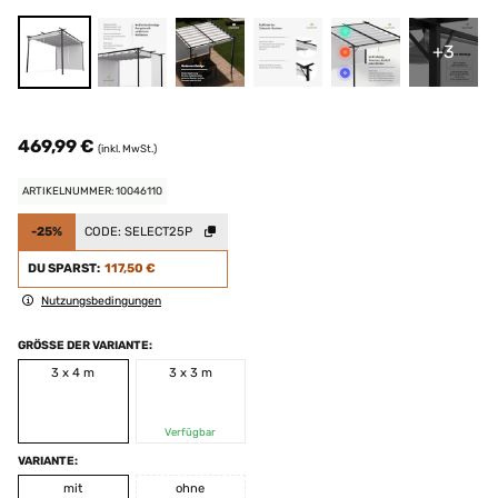
+3
469,99 €
(inkl. MwSt.)
ARTIKELNUMMER: 10046110
-25%
CODE:
SELECT25P
DU SPARST:
117,50 €
Nutzungsbedingungen
GRÖSSE DER VARIANTE:
3 x 4 m
3 x 3 m
Verfügbar
VARIANTE:
mit
ohne