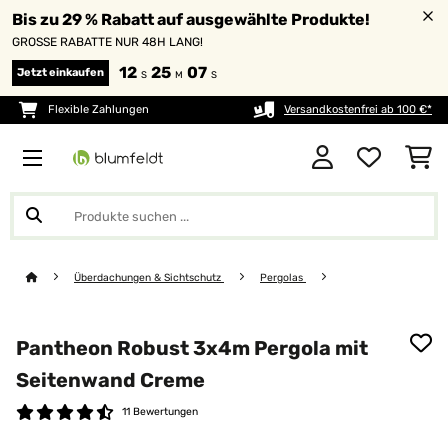
Bis zu 29 % Rabatt auf ausgewählte Produkte!
GROSSE RABATTE NUR 48H LANG!
12
25
07
Jetzt einkaufen
S
M
S
Flexible Zahlungen
Versandkostenfrei ab 100 €*
Überdachungen & Sichtschutz
Pergolas
Pantheon Robust 3x4m Pergola mit
Seitenwand Creme
11 Bewertungen