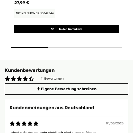
27,99 €
72
ARTIKELNUMMER: 10047544
AR
In den Warenkorb
Kundenbewertungen
11 Bewertungen
Eigene Bewertung schreiben
Kundenmeinungen aus Deutschland
01/05/2025
Leicht aufzubauen, sehr stabil, wir sind super zufrieden.