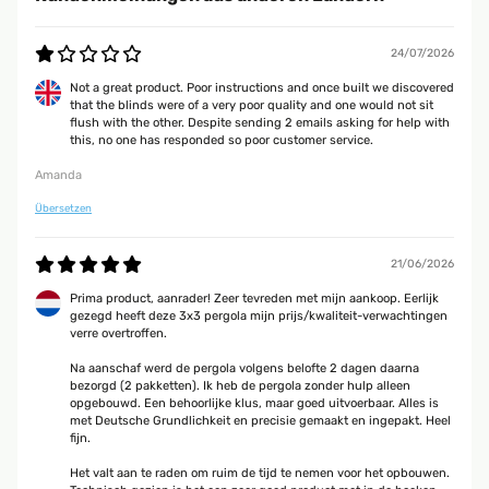
Amazon Benutzer – Bewertung durch Chal-Tec GmbH nicht eigenständig
überprüft
24/07/2026
Not a great product. Poor instructions and once built we discovered
18/07/2024
that the blinds were of a very poor quality and one would not sit
flush with the other. Despite sending 2 emails asking for help with
Die Pergola bestellt und paar Tage später kamen die beiden Pakte.Die
this, no one has responded so poor customer service.
Pergola macht einen soliden Eindruck.Beim Aufbau sollte sich man ruhig
Zeit nehmen und exakt nach Aufbauplan zusammenschrauben und -
Amanda
montieren. Alle Teile sind vorbildlich nummeriert bzw. beschriftet, dass
man sich gut zu recht findet. Der Aufbau verlangt etwas Ruhe und Zeit,
Übersetzen
aber dennoch gut machbar.Bin voll zufrieden und für den Preis sowieso
doppelt..Auch die beiden Rollos an 2 Seiten, rundem die Pergola ab. Volle
Kaufempfehlung!!!
21/06/2026
Amazon Benutzer – Bewertung durch Chal-Tec GmbH nicht eigenständig
Prima product, aanrader! Zeer tevreden met mijn aankoop. Eerlijk
überprüft
gezegd heeft deze 3x3 pergola mijn prijs/kwaliteit-verwachtingen
verre overtroffen.
05/06/2024
Na aanschaf werd de pergola volgens belofte 2 dagen daarna
bezorgd (2 pakketten). Ik heb de pergola zonder hulp alleen
Prompte Lieferung innert 3 Tagen, alle Teile vorhanden, verständliche
opgebouwd. Een behoorlijke klus, maar goed uitvoerbaar. Alles is
Betriebsanleitung, innert 2 Stundenaufgebaut. Macht einen stabilen
met Deutsche Grundlichkeit en precisie gemaakt en ingepakt. Heel
Eindruck. Kann ich nur weiterempfehlen. RIO
fijn.
Amazon Benutzer – Bewertung durch Chal-Tec GmbH nicht eigenständig
Het valt aan te raden om ruim de tijd te nemen voor het opbouwen.
überprüft