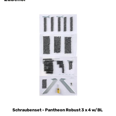
Schraubenset - Pantheon Robust 3 x 4 w/BL
D