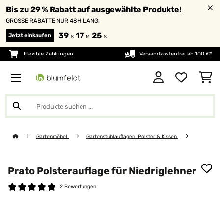
Bis zu 29 % Rabatt auf ausgewählte Produkte!
GROSSE RABATTE NUR 48H LANG!
39
17
24
Jetzt einkaufen
S
M
S
Flexible Zahlungen
Versandkostenfrei ab 100 €*
Gartenmöbel
Gartenstuhlauflagen, Polster & Kissen
Prato Polsterauflage für Niedriglehner
2 Bewertungen