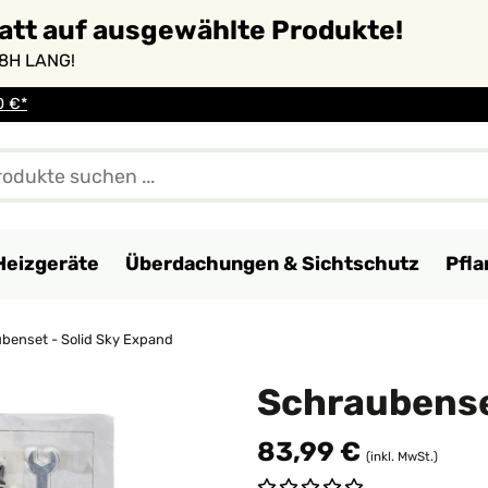
batt auf ausgewählte Produkte!
8H LANG!
0 €*
Heizgeräte
Überdachungen & Sichtschutz
Pfl
benset - Solid Sky Expand
Schraubense
83,99 €
(inkl. MwSt.)