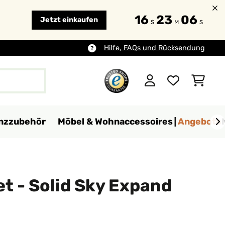
16
23
05
Jetzt einkaufen
S
M
S
Hilfe, FAQs und Rücksendung
anzzubehör
Möbel & Wohnaccessoires
Angebote
t - Solid Sky Expand