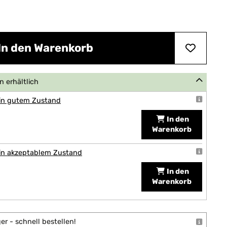
In den Warenkorb
 erhältlich
 in gutem Zustand
In den
Warenkorb
 in akzeptablem Zustand
In den
Warenkorb
r - schnell bestellen!