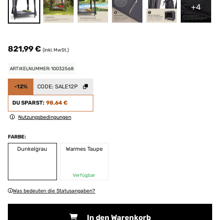
+4
821,99 €
(inkl. MwSt.)
ARTIKELNUMMER: 10032568
-12%
CODE:
SALE12P
DU SPARST:
98,64 €
Nutzungsbedingungen
FARBE:
Dunkelgrau
Warmes Taupe
Verfügbar
Was bedeuten die Statusangaben?
In den Warenkorb