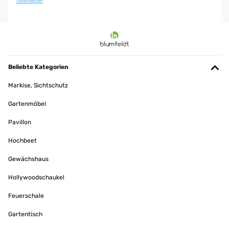
Übersetzen
was aber der Statik zugutekommt.
Amazon Benutzer – Bewertung durch Chal-Tec GmbH nicht eigenständig
überprüft
20/06/2023
Beliebte Kategorien
Sieht toll aus super bequem alles erfüllt
Markise, Sichtschutz
Amazon Benutzer – Bewertung durch Chal-Tec GmbH nicht eigenständig
überprüft
Gartenmöbel
Pavillon
Hochbeet
Gewächshaus
Hollywoodschaukel
Feuerschale
Gartentisch