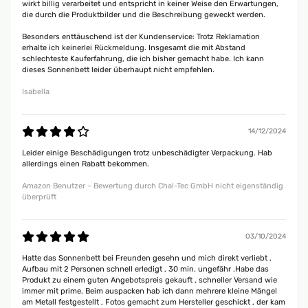
wirkt billig verarbeitet und entspricht in keiner Weise den Erwartungen,
die durch die Produktbilder und die Beschreibung geweckt werden.
Besonders enttäuschend ist der Kundenservice: Trotz Reklamation
erhalte ich keinerlei Rückmeldung. Insgesamt die mit Abstand
schlechteste Kauferfahrung, die ich bisher gemacht habe. Ich kann
dieses Sonnenbett leider überhaupt nicht empfehlen.
Isabella
14/12/2024
Leider einige Beschädigungen trotz unbeschädigter Verpackung. Hab
allerdings einen Rabatt bekommen.
Amazon Benutzer – Bewertung durch Chal-Tec GmbH nicht eigenständig
überprüft
03/10/2024
Hatte das Sonnenbett bei Freunden gesehn und mich direkt verliebt ,
Aufbau mit 2 Personen schnell erledigt , 30 min. ungefähr .Habe das
Produkt zu einem guten Angebotspreis gekauft , schneller Versand wie
immer mit prime. Beim auspacken hab ich dann mehrere kleine Mängel
am Metall festgestellt , Fotos gemacht zum Hersteller geschickt , der kam