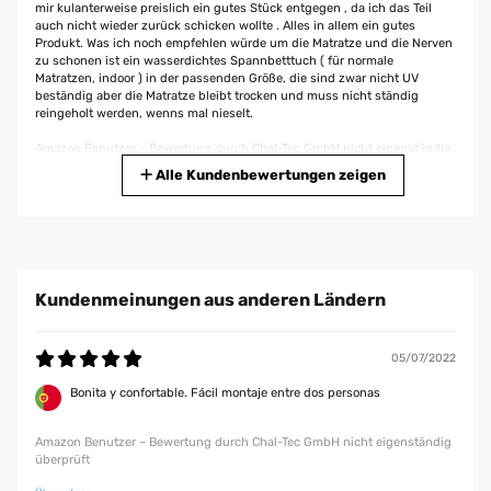
mir kulanterweise preislich ein gutes Stück entgegen , da ich das Teil
auch nicht wieder zurück schicken wollte . Alles in allem ein gutes
Produkt. Was ich noch empfehlen würde um die Matratze und die Nerven
zu schonen ist ein wasserdichtes Spannbetttuch ( für normale
Matratzen, indoor ) in der passenden Größe, die sind zwar nicht UV
beständig aber die Matratze bleibt trocken und muss nicht ständig
reingeholt werden, wenns mal nieselt.
Amazon Benutzer – Bewertung durch Chal-Tec GmbH nicht eigenständig
überprüft
Alle Kundenbewertungen zeigen
15/07/2024
Für den Preis ist sie OK... Zu zweit sollte man sie aber Aufbau. Habe auch
die Folie gekauft zum Überwintern als Schutz.
Kundenmeinungen aus anderen Ländern
Amazon Benutzer – Bewertung durch Chal-Tec GmbH nicht eigenständig
überprüft
05/07/2022
Bonita y confortable. Fácil montaje entre dos personas
25/05/2024
Sehr bequem, einfach aufzubauen.Stabiles Gestell und gute
Amazon Benutzer – Bewertung durch Chal-Tec GmbH nicht eigenständig
Verarbeitung.Aufbauzeit ca. 35 Minuten. Beim Dach besser zu zweit, da
überprüft
man beim Spannen sonst Schwierigkeiten bekommt. Wir haben uns noch
4 wasserdichte Kissen gekauft, da das Kopfteil halt nicht verstellbar ist,