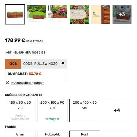
+3
178,99 €
(inkl. MwSt.)
ARTIKELNUMMER: 10036158
-30%
CODE:
FULLSWING30
DU SPARST:
53,70 €
Nutzungsbedingungen
GRÖSSE DER VARIANTE:
180 x 90 x 60
200 x 100 x 90
200 x 100 x 60
cm
cm
cm
+4
Andere
Kombination
Verfügbar
FARBE:
Grün
Holzoptik
Rost