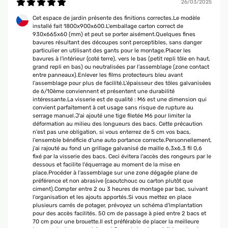
26/03/2025
überprüft
Cet espace de jardin présente des finitions correctes.Le modèle
installé fait 1800x900x600.L'emballage carton correct de
19/03/2025
930x665x60 (mm) et peut se porter aisément.Quelques fines
bavures résultant des découpes sont perceptibles, sans danger
Sehr einfache Montage und alle Bohrungen sind passend.Keine Bleche
particulier en utilisant des gants pour le montage.Placer les
verbogen und alle Schrauben Muttern und Unterlegscheiben sind
bavures à l'intérieur (coté terre), vers le bas (petit repli tôle en haut,
vorhanden. Zu guter letzt: Schönes Hochbeet und das Preis-
grand repli en bas) ou neutralisées par l'assemblage (zone contact
Leistungsverhältnis stimmt auch. Über die Haltbarkeit lässt sich
entre panneaux).Enlever les films protecteurs bleu avant
allerdings noch nichts sagen.
l'assemblage pour plus de facilité.L'épaisseur des tôles galvanisées
de 6/10ème conviennent et présentent une durabilité
Amazon Benutzer – Bewertung durch Chal-Tec GmbH nicht eigenständig
intéressante.La visserie est de qualité : M6 est une dimension qui
überprüft
convient parfaitement à cet usage sans risque de rupture au
serrage manuel.J'ai ajouté une tige filetée M6 pour limiter la
déformation au milieu des longueurs des bacs. Cette précaution
n'est pas une obligation, si vous enterrez de 5 cm vos bacs,
24/11/2024
l'ensemble bénéficie d'une auto portance correcte.Personnellement,
j'ai rajouté au fond un grillage galvanisé de maille 6,3x6,3 fil 0,6
Wir haben dieses Hochbett gekauft, weil uns die Holzhochbeete immer
fixé par la visserie des bacs. Ceci évitera l'accès des rongeurs par le
auseinander fielen. Der Aufbau erklärt sich auch für Nichthandwerker wie
dessous et facilite l'équerrage au moment de la mise en
uns im Prinzip von selbst. Man muss ein wenig aufpassen wegen der
place.Procéder à l'assemblage sur une zone dégagée plane de
teils scharfen Kanten. Die Teile lassen sich alle gut miteinander
préférence et non abrasive (caoutchouc ou carton plutôt que
verbinden Schrauben, Unterlegscheiben und Muttern sind entsprechend
ciment).Compter entre 2 ou 3 heures de montage par bac, suivant
dabei.Es ist auf jeden Fall praktischer, wenn man das Hochbeet zu zweit
l'organisation et les ajouts apportés.Si vous mettez en place
aufbaut, dann kann einer halten und einer schrauben.Die Haltbarkeit
plusieurs carrés de potager, prévoyez un schéma d'implantation
kann ich noch nicht beurteilen, das Hochbeet macht aber einen stabilen
pour des accès facilités. 50 cm de passage à pied entre 2 bacs et
Eindruck. Kleiner Tipp: Kaninchendraht unten am Boden auslegen, damit
70 cm pour une brouette.Il est préférable de placer la meilleure
die Wühlmäuse den Weg nicht ins Hochbeet finden.Einen Punkt Abzug