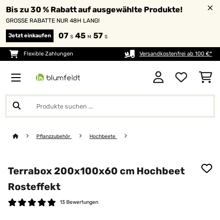
Bis zu 30 % Rabatt auf ausgewählte Produkte!
GROSSE RABATTE NUR 48H LANG!
07
45
56
Jetzt einkaufen
S
M
S
Flexible Zahlungen
Versandkostenfrei ab 100 €*
Pflanzzubehör
Hochbeete
Terrabox 200x100x60 cm Hochbeet
Rosteffekt
13 Bewertungen