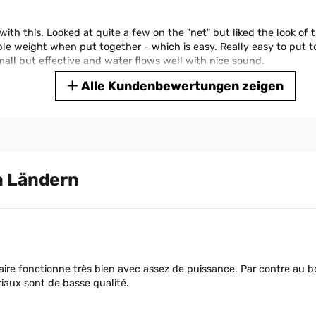
with this. Looked at quite a few on the "net" but liked the look of t
able weight when put together - which is easy. Really easy to put 
all but effective and water flows well with nice sound.
Alle Kundenbewertungen zeigen
ht eigenständig überprüft
 Ländern
ll on any type of day. However, we don't use the fountain to prese
ature.
ht eigenständig überprüft
olaire fonctionne très bien avec assez de puissance. Par contre au
riaux sont de basse qualité.