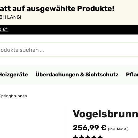
batt auf ausgewählte Produkte!
8H LANG!
0 €*
Heizgeräte
Überdachungen & Sichtschutz
Pfl
 Springbrunnen
Vogelsbrunn
256,99 €
(inkl. MwSt.)