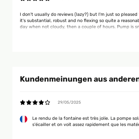
I don't usually do reviews (lazy?) but I'm just so pleased 
it's substantial, robust and no flexing so quite a reason
day when not cloudy, then a couple of hours. Pump is sm
Amazon Benutzer – Bewertung durch Chal-Tec GmbH nic
01/06/2021
Kundenmeinungen aus anderen
The media could not be loaded. Lovely fountain. Works we
advise you to do the same. Enjoy this beautiful water fe
29/05/2025
Amazon Benutzer – Bewertung durch Chal-Tec GmbH nic
Le rendu de la fontaine est très jolie. La pompe s
s'écailler et on voit assez rapidement que les maté
23/05/2021