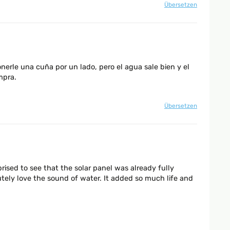
Übersetzen
nerle una cuña por un lado, pero el agua sale bien y el
mpra.
and horizontally, had to remove all casting residue to make
Übersetzen
rised to see that the solar panel was already fully
utely love the sound of water. It added so much life and
n it of thankyou june
Übersetzen