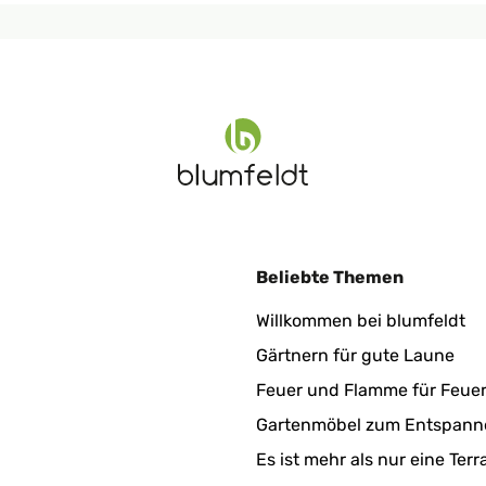
 Very easy to put together and well packed timely delivery
ht eigenständig überprüft
ht eigenständig überprüft
Beliebte Themen
s delivered and was "wonkey" the company was exceptional with the
Willkommen bei blumfeldt
ht eigenständig überprüft
Gärtnern für gute Laune
ht eigenständig überprüft
Feuer und Flamme für Feue
Gartenmöbel zum Entspann
Es ist mehr als nur eine Terr