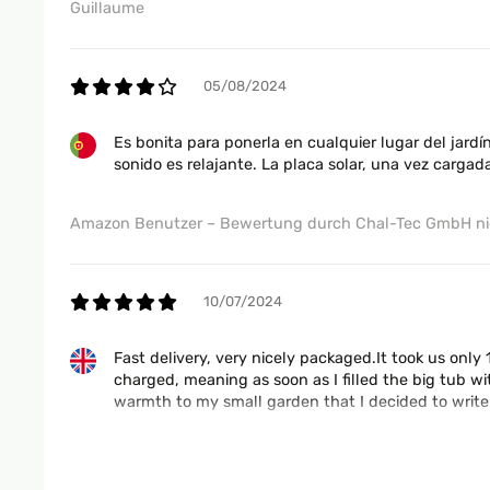
Very easy to assemble, looks good in garden.. pretty and
Guillaume
Amazon Benutzer – Bewertung durch Chal-Tec GmbH nic
05/08/2024
23/05/2021
Es bonita para ponerla en cualquier lugar del jard
sonido es relajante. La placa solar, una vez carga
Fountain required some "fetling" on first assembly followi
it correct.
Amazon Benutzer – Bewertung durch Chal-Tec GmbH nic
Amazon Benutzer – Bewertung durch Chal-Tec GmbH nic
10/07/2024
08/04/2021
Fast delivery, very nicely packaged.It took us only
charged, meaning as soon as I filled the big tub w
warmth to my small garden that I decided to writ
it looks good and i love it a pleasure to sit and watch th
Amazon Benutzer – Bewertung durch Chal-Tec GmbH nic
Amazon Benutzer – Bewertung durch Chal-Tec GmbH nic