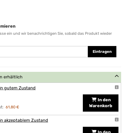
ormieren
sse ein und wir benachrichtigen Sie, sobald das Produkt wieder
Eintragen
 erhältlich
 in gutem Zustand
In den
Warenkorb
t:
61,80 €
 in akzeptablem Zustand
In den