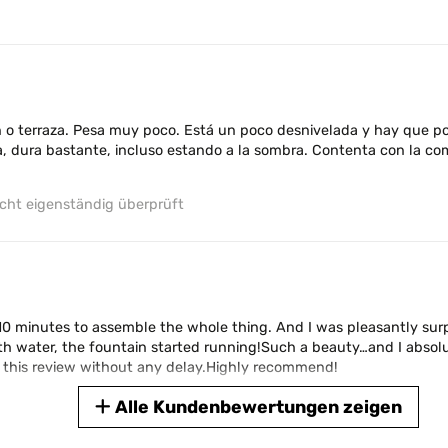
 effective
ht eigenständig überprüft
ín o terraza. Pesa muy poco. Está un poco desnivelada y hay que po
da, dura bastante, incluso estando a la sombra. Contenta con la co
ng instructions carefully sections were all out of true vertically 
ht eigenständig überprüft
ht eigenständig überprüft
 10 minutes to assemble the whole thing. And I was pleasantly surp
ith water, the fountain started running!Such a beauty…and I absol
e this review without any delay.Highly recommend!
e sound of water is relaxing and its a bonus to have a switch to tur
Alle Kundenbewertungen zeigen
ht eigenständig überprüft
ht eigenständig überprüft