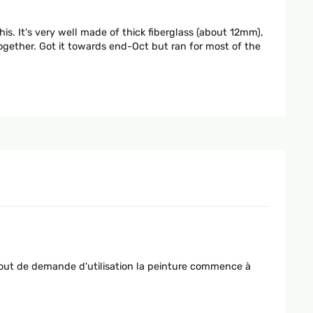
his. It's very well made of thick fiberglass (about 12mm),
together. Got it towards end-Oct but ran for most of the
rve the pump if we are not in the garden or at night. I
 bout de demande d'utilisation la peinture commence à