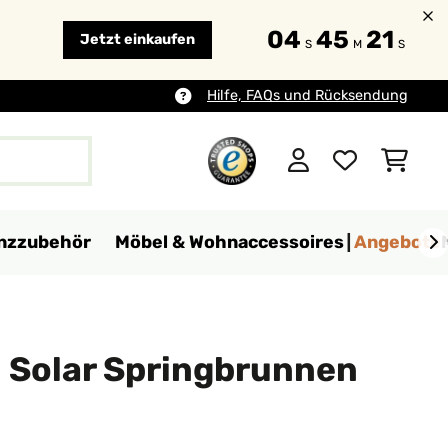
04
45
19
Jetzt einkaufen
S
M
S
Hilfe, FAQs und Rücksendung
anzzubehör
Möbel & Wohnaccessoires
Angebote
 Solar Springbrunnen