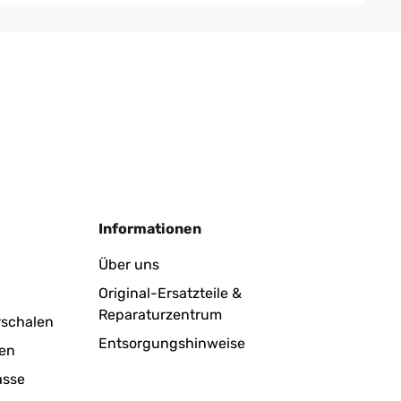
Übersetzen
Informationen
ir customer service. Replaced with no problem at all.
Über uns
Original-Ersatzteile &
Reparaturzentrum
Übersetzen
rschalen
Entsorgungshinweise
en
asse