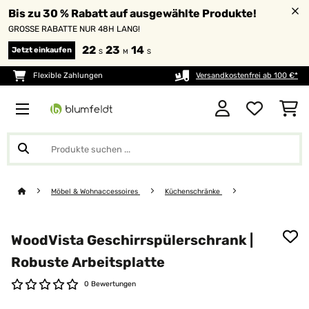
Bis zu 30 % Rabatt auf ausgewählte Produkte!
GROSSE RABATTE NUR 48H LANG!
22
23
13
Jetzt einkaufen
S
M
S
Flexible Zahlungen
Versandkostenfrei ab 100 €*
Möbel & Wohnaccessoires
Küchenschränke
WoodVista Geschirrspülerschrank |
Robuste Arbeitsplatte
0 Bewertungen