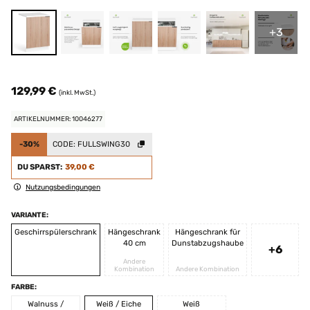
+3
129,99 €
(inkl. MwSt.)
ARTIKELNUMMER: 10046277
-30%
CODE:
FULLSWING30
DU SPARST:
39,00 €
Nutzungsbedingungen
VARIANTE:
Geschirrspülerschrank
Hängeschrank
Hängeschrank für
40 cm
Dunstabzugshaube
+6
Andere
Kombination
Andere Kombination
FARBE:
Walnuss /
Weiß / Eiche
Weiß