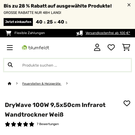
Bis zu 28 % Rabatt auf ausgewählte Produkte!
GROSSE RABATTE NUR 48H LANG!
40
25
38
Jetzt einkaufen
S
M
S
Flexible Zahlungen
Versandkostenfrei ab 100 €*
Feuerstellen & Heizgeräte
DryWave 100W 9,5x50cm Infrarot
Wandtrockner Weiß
7 Bewertungen