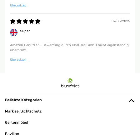
und material Qualität gut. Gerne wieder. Dankeschön.
Übersetzen
Amazon Benutzer – Bewertung durch Chal-Tec GmbH nicht eigenständig
überprüft
07/03/2025
Super
Amazon Benutzer – Bewertung durch Chal-Tec GmbH nicht eigenständig
überprüft
Übersetzen
Beliebte Kategorien
Markise, Sichtschutz
Gartenmöbel
Pavillon