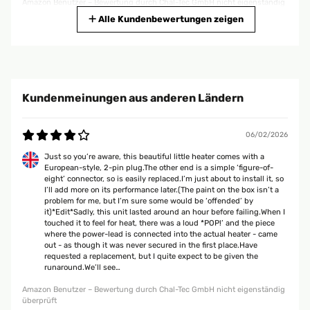
Amazon Benutzer – Bewertung durch Chal-Tec GmbH nicht eigenständig
überprüft
Alle Kundenbewertungen zeigen
28/02/2025
Gekauft habe ich das 2er Set. Geräte kamen ordentlich verpackt nur im
Orginalkarton. Enthalten sind die 2 Heizkörper, 2 Leitungen für die
Kundenmeinungen aus anderen Ländern
Steckdose, 1 Leitung zur direkten Verbindung, Halterungen um die
Geräte aufzustellen, Schrauben und Dübel, Bohrschablonen und die
Beschreibung. Heizkörper bestehen aus Keramik und sind gut
verarbeitet. Selbst der Karton sind wertig aus.Einen Raum bei uns heizen
06/02/2026
wir mit einer Infrarotheizung an der Decke. Da die Strahlung es nicht bis
unters Bett schafft, hat sich dort an deiner Aussenwand auf der
Just so you’re aware, this beautiful little heater comes with a
gesamten Länge leichter Schimmel gebildet. Nach dessen Entfernung
European-style, 2-pin plug.The other end is a simple ‘figure-of-
habe ich dort jetzt die kleinen Heizkörper aufgestellt. Zur Steuerung habe
eight’ connector, so is easily replaced.I’m just about to install it, so
ich diese an ein Steckdosenthermostat angeschlossen.Soweit
I’ll add more on its performance later.(The paint on the box isn’t a
funktioniert alles wie gewünscht. Heizköper tun was sie sollen und
problem for me, but I’m sure some would be ‘offended’ by
halten unterm Bett die Temperatur von 21 Grad konstant.
it)*Edit*Sadly, this unit lasted around an hour before failing.When I
touched it to feel for heat, there was a loud *POP!’ and the piece
Amazon Benutzer – Bewertung durch Chal-Tec GmbH nicht eigenständig
where the power-lead is connected into the actual heater - came
überprüft
out - as though it was never secured in the first place.Have
requested a replacement, but I quite expect to be given the
runaround.We’ll see…
18/02/2025
Amazon Benutzer – Bewertung durch Chal-Tec GmbH nicht eigenständig
überprüft
Alles super. Ich habe 8 Stück gekauft. Diese Ware alle voll funktioniert