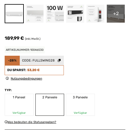
+2
189,99 €
(inkl. MwSt.)
ARTIKELNUMMER: 10046530
-28%
CODE:
FULLSWING28
DU SPARST:
53,20 €
Nutzungsbedingungen
TYP:
1 Paneel
2 Paneele
3 Paneele
Verfügbar
Verfügbar
Was bedeuten die Statusangaben?