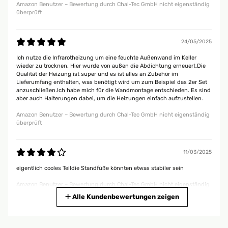
Amazon Benutzer – Bewertung durch Chal-Tec GmbH nicht eigenständig
überprüft
24/05/2025
Ich nutze die Infrarotheizung um eine feuchte Außenwand im Keller
wieder zu trocknen. Hier wurde von außen die Abdichtung erneuert.Die
Qualität der Heizung ist super und es ist alles an Zubehör im
Lieferumfang enthalten, was benötigt wird um zum Beispiel das 2er Set
anzuschließen.Ich habe mich für die Wandmontage entschieden. Es sind
aber auch Halterungen dabei, um die Heizungen einfach aufzustellen.
Amazon Benutzer – Bewertung durch Chal-Tec GmbH nicht eigenständig
überprüft
11/03/2025
eigentlich cooles Teildie Standfüße könnten etwas stabiler sein
Amazon Benutzer – Bewertung durch Chal-Tec GmbH nicht eigenständig
überprüft
Alle Kundenbewertungen zeigen
28/02/2025