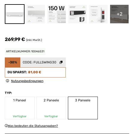
+2
269,99 €
(inkl. MwSt.)
ARTIKELNUMMER: 10046531
-30%
CODE:
FULLSWING30
DU SPARST:
81,00 €
Nutzungsbedingungen
TYP:
1 Paneel
2 Paneele
3 Paneele
Verfügbar
Verfügbar
Was bedeuten die Statusangaben?