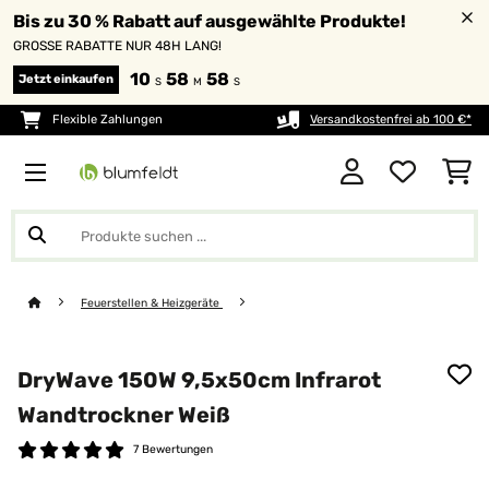
Bis zu 30 % Rabatt auf ausgewählte Produkte!
GROSSE RABATTE NUR 48H LANG!
10
58
58
Jetzt einkaufen
S
M
S
Flexible Zahlungen
Versandkostenfrei ab 100 €*
Feuerstellen & Heizgeräte
DryWave 150W 9,5x50cm Infrarot
Wandtrockner Weiß
7 Bewertungen