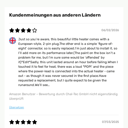
Gekauft habe ich das 2er Set. Geräte kamen ordentlich verpackt nur im
Orginalkarton. Enthalten sind die 2 Heizkörper, 2 Leitungen für die
Kundenmeinungen aus anderen Ländern
Steckdose, 1 Leitung zur direkten Verbindung, Halterungen um die
Geräte aufzustellen, Schrauben und Dübel, Bohrschablonen und die
Beschreibung. Heizkörper bestehen aus Keramik und sind gut
verarbeitet. Selbst der Karton sind wertig aus.Einen Raum bei uns heizen
06/02/2026
wir mit einer Infrarotheizung an der Decke. Da die Strahlung es nicht bis
unters Bett schafft, hat sich dort an deiner Aussenwand auf der
Just so you’re aware, this beautiful little heater comes with a
gesamten Länge leichter Schimmel gebildet. Nach dessen Entfernung
European-style, 2-pin plug.The other end is a simple ‘figure-of-
habe ich dort jetzt die kleinen Heizkörper aufgestellt. Zur Steuerung habe
eight’ connector, so is easily replaced.I’m just about to install it, so
ich diese an ein Steckdosenthermostat angeschlossen.Soweit
I’ll add more on its performance later.(The paint on the box isn’t a
funktioniert alles wie gewünscht. Heizköper tun was sie sollen und
problem for me, but I’m sure some would be ‘offended’ by
halten unterm Bett die Temperatur von 21 Grad konstant.
it)*Edit*Sadly, this unit lasted around an hour before failing.When I
touched it to feel for heat, there was a loud *POP!’ and the piece
Amazon Benutzer – Bewertung durch Chal-Tec GmbH nicht eigenständig
where the power-lead is connected into the actual heater - came
überprüft
out - as though it was never secured in the first place.Have
requested a replacement, but I quite expect to be given the
runaround.We’ll see…
18/02/2025
Amazon Benutzer – Bewertung durch Chal-Tec GmbH nicht eigenständig
überprüft
Alles super. Ich habe 8 Stück gekauft. Diese Ware alle voll funktioniert
und material Qualität gut. Gerne wieder. Dankeschön.
Übersetzen
Amazon Benutzer – Bewertung durch Chal-Tec GmbH nicht eigenständig
überprüft
07/03/2025