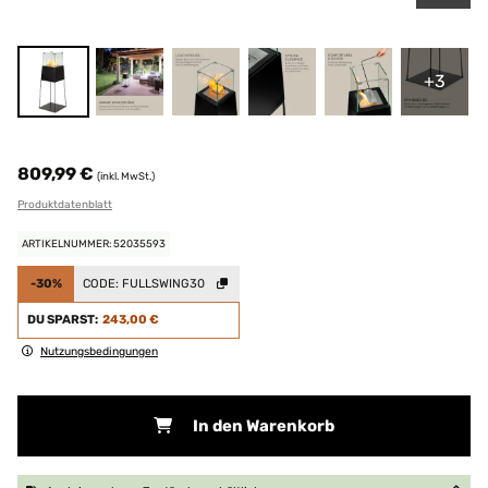
+3
809,99 €
(inkl. MwSt.)
Produktdatenblatt
ARTIKELNUMMER: 52035593
-30%
CODE:
FULLSWING30
DU SPARST:
243,00 €
Nutzungsbedingungen
In den Warenkorb