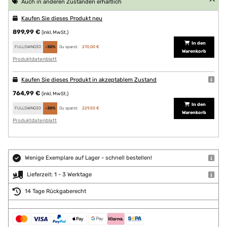
Auch in anderen Zuständen erhältlich
Kaufen Sie dieses Produkt neu
899,99 €
(inkl. MwSt.)
In den
FULLSWING30
-30%
Du sparst:
270,00 €
Warenkorb
Produktdatenblatt
Kaufen Sie dieses Produkt in akzeptablem Zustand
764,99 €
(inkl. MwSt.)
In den
FULLSWING30
-30%
Du sparst:
229,50 €
Warenkorb
Produktdatenblatt
Wenige Exemplare auf Lager - schnell bestellen!
Lieferzeit: 1 - 3 Werktage
14 Tage Rückgaberecht