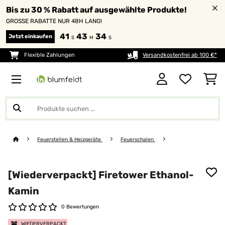
Bis zu 30 % Rabatt auf ausgewählte Produkte!
GROSSE RABATTE NUR 48H LANG!
41
43
33
Jetzt einkaufen
S
M
S
Flexible Zahlungen
Versandkostenfrei ab 100 €*
Feuerstellen & Heizgeräte
Feuerschalen
[Wiederverpackt] Firetower Ethanol-
Kamin
0 Bewertungen
WIEDERVERPACKT