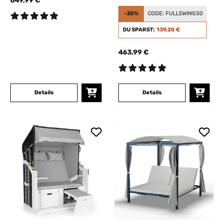
649,99 €
-30%
CODE:
FULLSWING30
DU SPARST:
139,20 €
463,99 €
Details
Details