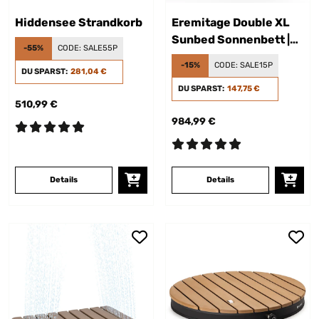
Hiddensee Strandkorb
Eremitage Double XL
Sunbed Sonnenbett |
-55%
CODE:
SALE55P
Sonnenschutz
-15%
CODE:
SALE15P
DU SPARST:
281,04 €
DU SPARST:
147,75 €
510,99 €
984,99 €
Details
Details