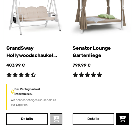
GrandSway
Senator Lounge
Hollywoodschaukel
Gartenliege
3er
403,99 €
799,99 €
Bei Verfügbarkeit
informieren.
Wir benachrichtigen Sie, sobald es
auf Lager ist.
Details
Details