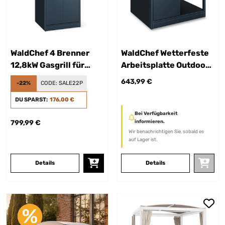
WaldChef 4 Brenner
WaldChef Wetterfeste
12,8kW Gasgrill für
Arbeitsplatte Outdoor
Outdoor Küche
Küchenschrank
643,99 €
-22%
CODE:
SALE22P
Anthrazit
Anthrazit
DU SPARST:
176,00 €
Bei Verfügbarkeit
799,99 €
informieren.
Wir benachrichtigen Sie, sobald es
auf Lager ist.
Details
Details