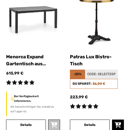
Menorca Expand
Patras Lux Bistro-
Gartentisch aus
Tisch
Kunststoff
615,99 €
-25%
CODE:
SELECT25P
DU SPARST:
56,00 €
Bei Verfügbarkeit
223,99 €
informieren.
Wir benachrichtigen Sie, sobald es
auf Lager ist.
Details
Details