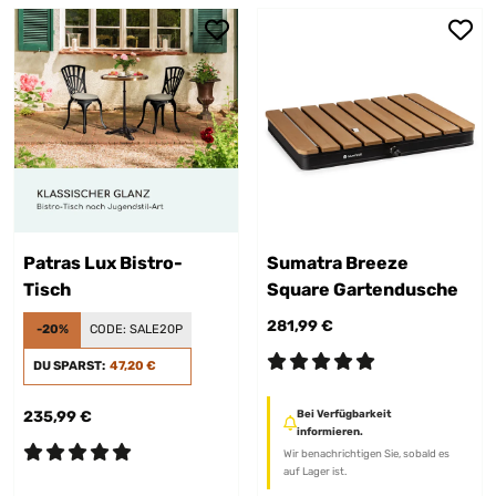
Patras Lux Bistro-
Sumatra Breeze
Tisch
Square Gartendusche
281,99 €
-20%
CODE:
SALE20P
DU SPARST:
47,20 €
235,99 €
Bei Verfügbarkeit
informieren.
Wir benachrichtigen Sie, sobald es
auf Lager ist.