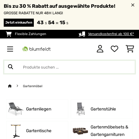
Bis zu 30 % Rabatt auf ausgewählte Produkte!
GROSSE RABATTE NUR 48H LANG!
43
54
14
Jetzt einkaufen
S
M
S
Flexible Zahlungen
Versandkostenfrei ab 100 €*
Gartenmöbel
Gartenliegen
Gartenstühle
Gartenmöbelsets &
Gartentische
Gartengarnituren