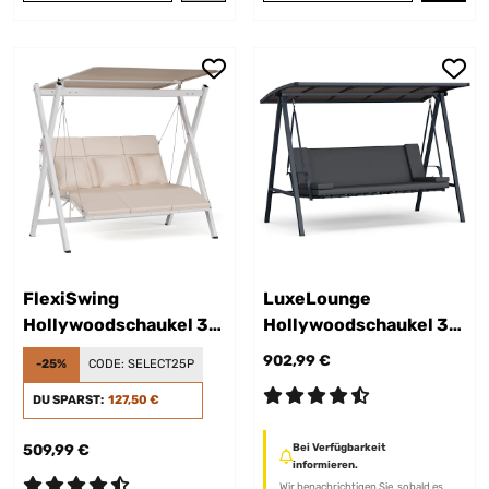
FlexiSwing
LuxeLounge
Hollywoodschaukel 3-
Hollywoodschaukel 3-
Sitzer
Sitzer
902,99 €
-25%
CODE:
SELECT25P
DU SPARST:
127,50 €
509,99 €
Bei Verfügbarkeit
informieren.
Wir benachrichtigen Sie, sobald es