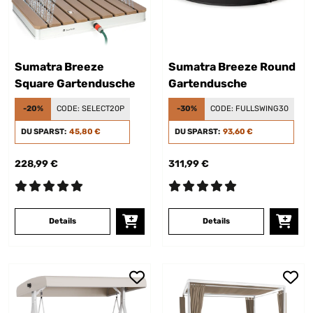
Sumatra Breeze
Sumatra Breeze Round
Square Gartendusche
Gartendusche
-20%
CODE:
SELECT20P
-30%
CODE:
FULLSWING30
DU SPARST:
45,80 €
DU SPARST:
93,60 €
228,99 €
311,99 €
Details
Details