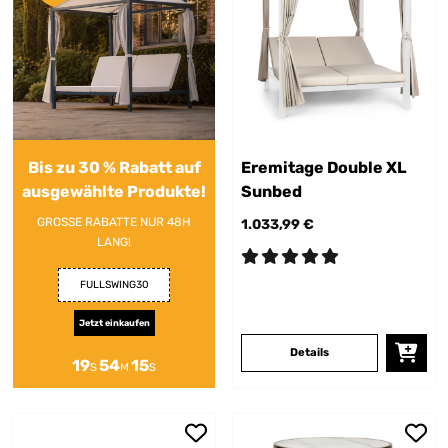
Bis zu 30 % Rabatt auf
Eremitage Double XL
ausgewählte Produkte!
Sunbed
GROSSE RABATTE NUR 48H
1.033,99 €
LANG!
FULLSWING30
Jetzt einkaufen
Details
19
54
14
S
M
S