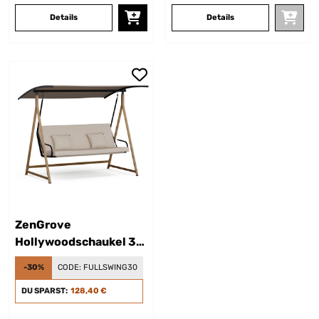
Details
Details
ZenGrove
Hollywoodschaukel 3-
Sitzer
-30%
CODE:
FULLSWING30
DU SPARST:
128,40 €