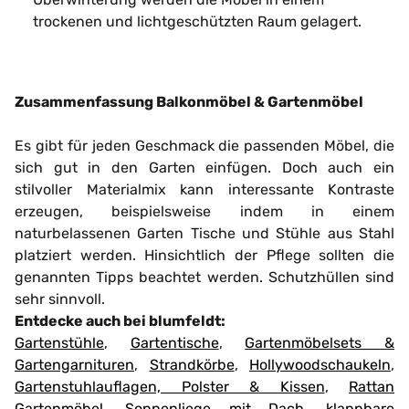
trockenen und lichtgeschützten Raum gelagert.
Zusammenfassung Balkonmöbel & Gartenmöbel
Es gibt für jeden Geschmack die passenden Möbel, die
sich gut in den Garten einfügen. Doch auch ein
stilvoller Materialmix kann interessante Kontraste
erzeugen, beispielsweise indem in einem
naturbelassenen Garten Tische und Stühle aus Stahl
platziert werden. Hinsichtlich der Pflege sollten die
genannten Tipps beachtet werden. Schutzhüllen sind
sehr sinnvoll.
Entdecke auch bei blumfeldt:
Gartenstühle
,
Gartentische
,
Gartenmöbelsets &
Gartengarnituren
,
Strandkörbe
,
Hollywoodschaukeln
,
Gartenstuhlauflagen, Polster & Kissen
,
Rattan
Gartenmöbel
,
Sonnenliege mit Dach
,
klappbare