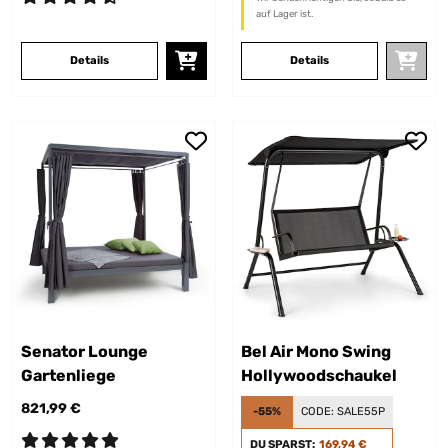
auf Lager ist.
Details
Details
Senator Lounge
Bel Air Mono Swing
Gartenliege
Hollywoodschaukel
821,99 €
-55%
CODE:
SALE55P
DU SPARST:
169,94 €