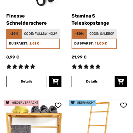
Finesse
Stamina S
Schneiderschere
Teleskopstange
-29%
CODE:
FULLSWING29
-50%
CODE:
SALE50P
DU SPARST:
2,61 €
DU SPARST:
11,00 €
8,99 €
21,99 €
Details
Details
WIEDERVERPACKT
GEBRAUCHT