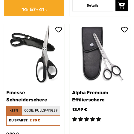
Details
14
57
40
S
M
S
Finesse
Alpha Premium
Schneiderschere
Effilierschere
13,99 €
-29%
CODE:
FULLSWING29
DU SPARST:
2,90 €