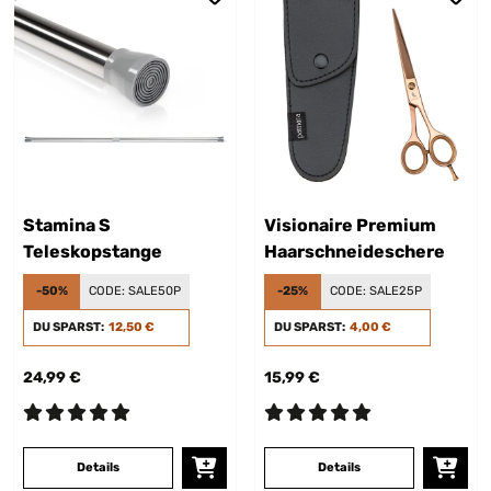
Stamina S
Visionaire Premium
Teleskopstange
Haarschneideschere
-50%
CODE:
SALE50P
-25%
CODE:
SALE25P
DU SPARST:
12,50 €
DU SPARST:
4,00 €
24,99 €
15,99 €
Details
Details