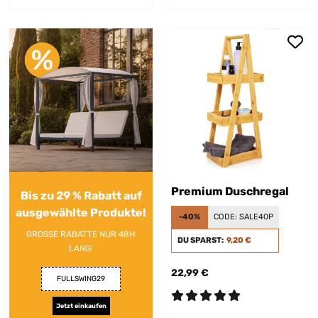
Premium Duschregal
Bis zu 29 % Rabatt auf
ausgewählte Produkte!
-40%
CODE:
SALE40P
GROSSE RABATTE NUR 48H
DU SPARST:
9,20 €
LANG!
22,99 €
FULLSWING29
Jetzt einkaufen