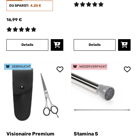
DU SPARST:
4,25 €
16,99 €
Details
Details
GEBRAUCHT
WIEDERVERPACKT
Visionaire Premium
Stamina S