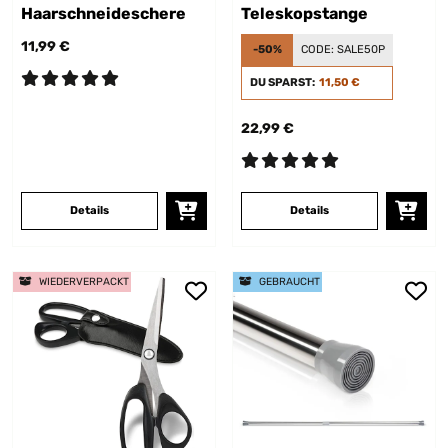
Haarschneideschere
Teleskopstange
11,99 €
-50%
CODE:
SALE50P
DU SPARST:
11,50 €
22,99 €
Details
Details
WIEDERVERPACKT
GEBRAUCHT