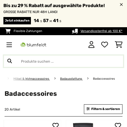
Bis zu 29 % Rabatt auf ausgewählte Produkte!
GROSSE RABATTE NUR 48H LANG!
14
57
40
Jetzt einkaufen
S
M
S
Flexible Zahlungen
Versandkostenfrei ab 100 €*
Möbel & Wohnaccessoires
Badausstattung
Badaccessoires
Badaccessoires
Filtern & sortieren
20 Artikel