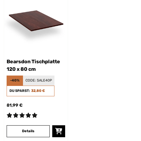
Bearsdon Tischplatte
120 x 80 cm
-40%
CODE:
SALE40P
DU SPARST:
32,80 €
81,99 €
Details