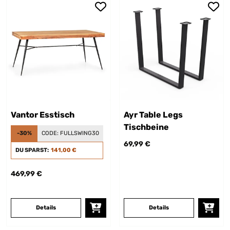
Vantor Esstisch
Ayr Table Legs
Tischbeine
-30%
CODE:
FULLSWING30
69,99 €
DU SPARST:
141,00 €
469,99 €
Details
Details