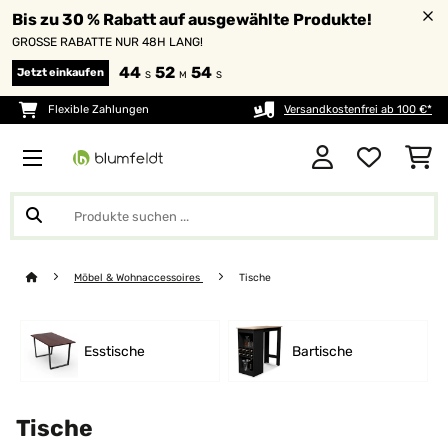
Bis zu 30 % Rabatt auf ausgewählte Produkte!
GROSSE RABATTE NUR 48H LANG!
44
52
53
Jetzt einkaufen
S
M
S
Flexible Zahlungen
Versandkostenfrei ab 100 €*
Möbel & Wohnaccessoires
Tische
Esstische
Bartische
Tische