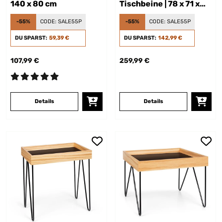
140 x 80 cm
Tischbeine | 78 x 71 x
150 cm
-55%
CODE:
SALE55P
-55%
CODE:
SALE55P
DU SPARST:
59,39 €
DU SPARST:
142,99 €
107,99 €
259,99 €
Details
Details