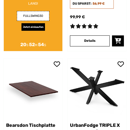
LANG!
DU SPARST:
56,99 €
FULLSWING30
99,99 €
Jetzt einkaufen
Details
20
52
53
S
M
S
Bearsdon Tischplatte
UrbanFodge TRIPLE X