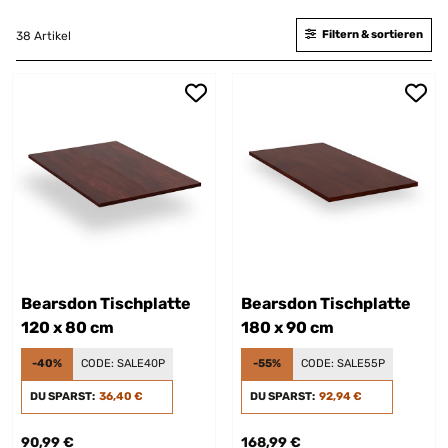
Filtern & sortieren
38 Artikel
Bearsdon Tischplatte
Bearsdon Tischplatte
120 x 80 cm
180 x 90 cm
-40%
CODE:
SALE40P
-55%
CODE:
SALE55P
DU SPARST:
36,40 €
DU SPARST:
92,94 €
90,99 €
168,99 €