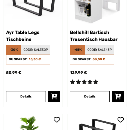
Ayr Table Legs
Bellshill Bartisch
Tischbeine
Tresentisch Hausbar
-30%
CODE:
SALE30P
-45%
CODE:
SALE45P
DU SPARST:
15,30 €
DU SPARST:
58,50 €
50,99 €
129,99 €
Details
Details