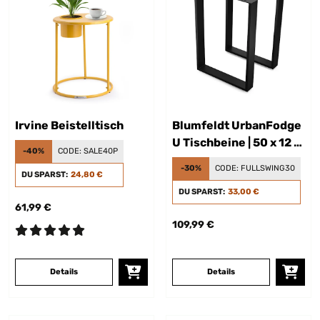
Irvine Beistelltisch
Blumfeldt UrbanFodge
U Tischbeine | 50 x 12 x
-40%
CODE:
SALE40P
72 cm
-30%
CODE:
FULLSWING30
DU SPARST:
24,80 €
DU SPARST:
33,00 €
61,99 €
109,99 €
Details
Details