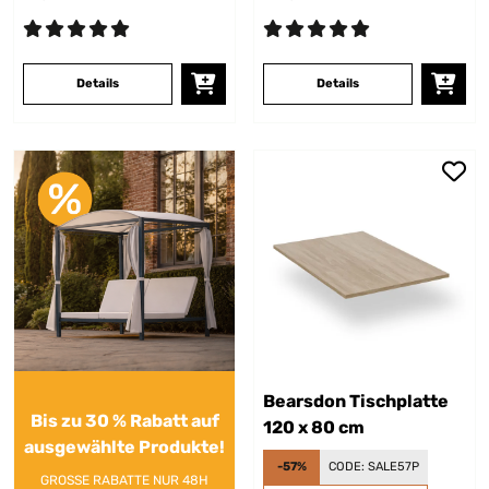
Details
Details
Bearsdon Tischplatte
Bis zu 30 % Rabatt auf
120 x 80 cm
ausgewählte Produkte!
-57%
CODE:
SALE57P
GROSSE RABATTE NUR 48H