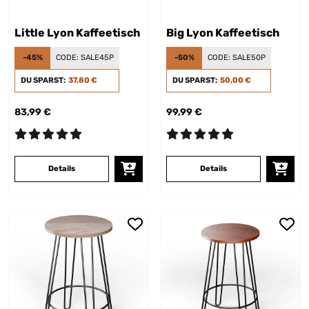
Little Lyon Kaffeetisch
Big Lyon Kaffeetisch
-45%
CODE:
SALE45P
-50%
CODE:
SALE50P
DU SPARST:
37,80 €
DU SPARST:
50,00 €
83,99 €
99,99 €
Details
Details