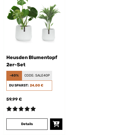
Heusden Blumentopf
2er-Set
-40%
CODE:
SALE40P
DU SPARST:
24,00 €
59,99 €
Details