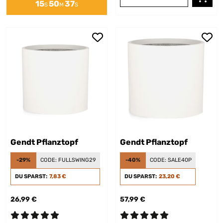
15
50
37
S
M
S
Gendt Pflanztopf
Gendt Pflanztopf
-29%
CODE:
FULLSWING29
-40%
CODE:
SALE40P
DU SPARST:
7,83 €
DU SPARST:
23,20 €
26,99 €
57,99 €