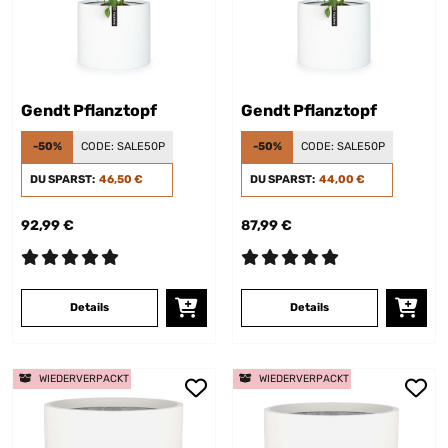
Gendt Pflanztopf
Gendt Pflanztopf
-50%
CODE:
SALE50P
-50%
CODE:
SALE50P
DU SPARST:
46,50 €
DU SPARST:
44,00 €
92,99 €
87,99 €
Details
Details
WIEDERVERPACKT
WIEDERVERPACKT