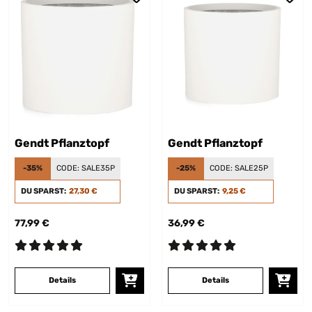
Gendt Pflanztopf
Gendt Pflanztopf
-35%
CODE:
SALE35P
-25%
CODE:
SALE25P
DU SPARST:
27,30 €
DU SPARST:
9,25 €
77,99 €
36,99 €
Details
Details