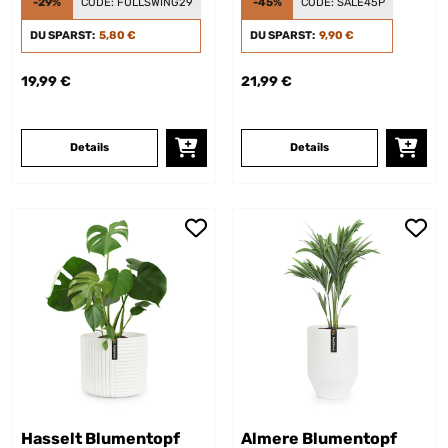
-29%
CODE:
FULLSWING29
-45%
CODE:
SALE45P
DU SPARST:
5,80 €
DU SPARST:
9,90 €
19,99 €
21,99 €
Details
Details
Hasselt Blumentopf
Almere Blumentopf