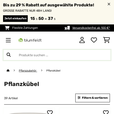
Bis zu 29 % Rabatt auf ausgewählte Produkte!
GROSSE RABATTE NUR 48H LANG!
15
50
36
Jetzt einkaufen
S
M
S
Flexible Zahlungen
Versandkostenfrei ab 100 €*
Pflanzzubehör
Pflanzkübel
Pflanzkübel
Filtern & sortieren
39 Artikel