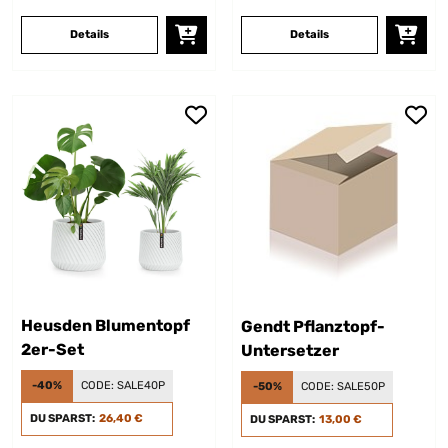
Details
Details
Heusden Blumentopf
Gendt Pflanztopf-
2er-Set
Untersetzer
-40%
CODE:
SALE40P
-50%
CODE:
SALE50P
DU SPARST:
26,40 €
DU SPARST:
13,00 €