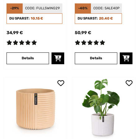
-29%
CODE:
FULLSWING29
-40%
CODE:
SALE40P
DU SPARST:
10,15 €
DU SPARST:
20,40 €
34,99 €
50,99 €
Details
Details