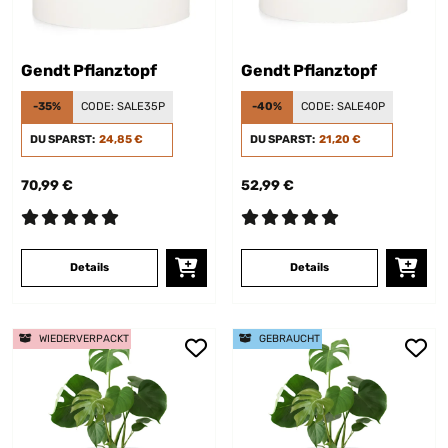
Gendt Pflanztopf
Gendt Pflanztopf
-35%
CODE:
SALE35P
-40%
CODE:
SALE40P
DU SPARST:
24,85 €
DU SPARST:
21,20 €
70,99 €
52,99 €
Details
Details
WIEDERVERPACKT
GEBRAUCHT