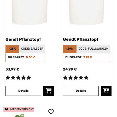
Gendt Pflanztopf
Gendt Pflanztopf
-25%
CODE:
SALE25P
-29%
CODE:
FULLSWING29
DU SPARST:
8,50 €
DU SPARST:
7,25 €
33,99 €
24,99 €
Details
Details
WIEDERVERPACKT