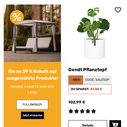
Gendt Pflanztopf
Bis zu 29 % Rabatt auf
ausgewählte Produkte!
-50%
CODE:
SALE50P
GROSSE RABATTE NUR 48H
DU SPARST:
51,50 €
LANG!
102,99 €
FULLSWING29
Jetzt einkaufen
Details