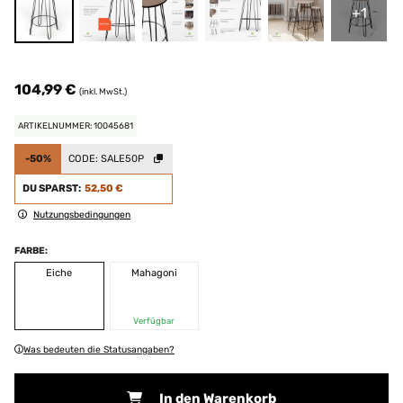
+1
104,99 €
(inkl. MwSt.)
ARTIKELNUMMER: 10045681
-50%
CODE:
SALE50P
DU SPARST:
52,50 €
Nutzungsbedingungen
FARBE:
Eiche
Mahagoni
Verfügbar
Was bedeuten die Statusangaben?
In den Warenkorb