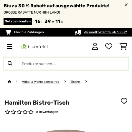
Bis zu 30 % Rabatt auf ausgewählte Produkte!
GROSSE RABATTE NUR 48H LANG!
16
39
11
Jetzt einkaufen
S
M
S
Flexible Zahlungen
Versandkostenfrei ab 100 €*
Möbel & Wohnaccessoires
Tische
Hamilton Bistro-Tisch
0 Bewertungen