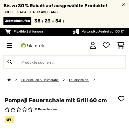
Bis zu 30 % Rabatt auf ausgewählte Produkte!
GROSSE RABATTE NUR 48H LANG!
38
23
53
Jetzt einkaufen
S
M
S
Flexible Zahlungen
Versandkostenfrei ab 100 €*
Feuerstellen & Heizgeräte
Feuerschalen
Pompeji Feuerschale mit Grill 60 cm
0 Bewertungen
NEU