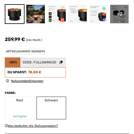
+2
259,99 €
(inkl. MwSt.)
ARTIKELNUMMER: 10048294
-30%
CODE:
FULLSWING30
DU SPARST:
78,00 €
Nutzungsbedingungen
FARBE:
Rost
Schwarz
Verfügbar
Was bedeuten die Statusangaben?