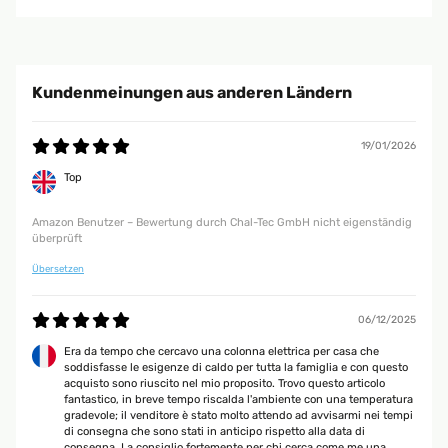
27/11/2025
Tut was es soll! Heizt sehr schnell auf und das gute ist das es
Programmierbar ist.
Kundenmeinungen aus anderen Ländern
Amazon Benutzer – Bewertung durch Chal-Tec GmbH nicht eigenständig
überprüft
19/01/2026
Top
24/11/2025
Macht was es soll, für die Übergangszeit oder den kurzen Einsatz gut zu
Amazon Benutzer – Bewertung durch Chal-Tec GmbH nicht eigenständig
gebrauchen.
überprüft
Amazon Benutzer – Bewertung durch Chal-Tec GmbH nicht eigenständig
Übersetzen
überprüft
06/12/2025
14/11/2025
Era da tempo che cercavo una colonna elettrica per casa che
Der Artikel wurde sehr schnell geliefert, war sehr gut verpackt, der Karton
soddisfasse le esigenze di caldo per tutta la famiglia e con questo
war ohne Beschädigung. Das Aufbauen war relativ schnell gemacht, alles
acquisto sono riuscito nel mio proposito. Trovo questo articolo
Erforderliche war enthalten. Das Gerät wirkt hochwertig, das Oszillieren
fantastico, in breve tempo riscalda l'ambiente con una temperatura
hat was. Die Wärmeleistung mit 2000W ist für eine rundum verglaste
gradevole; il venditore è stato molto attendo ad avvisarmi nei tempi
Terrasse mit ca. 25qm ( kein geschlossener Wintergarten) nicht
di consegna che sono stati in anticipo rispetto alla data di
ausreichend. Haben einen zweiten bestellt, der genauso gut und schnell
consegna. La consiglio fortemente per chi cerca come me una