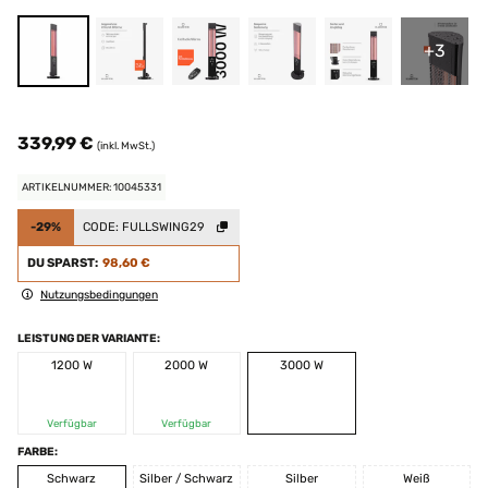
+3
339,99 €
(inkl. MwSt.)
ARTIKELNUMMER: 10045331
-29%
CODE:
FULLSWING29
DU SPARST:
98,60 €
Nutzungsbedingungen
LEISTUNG DER VARIANTE:
1200 W
2000 W
3000 W
Verfügbar
Verfügbar
FARBE:
Schwarz
Silber / Schwarz
Silber
Weiß