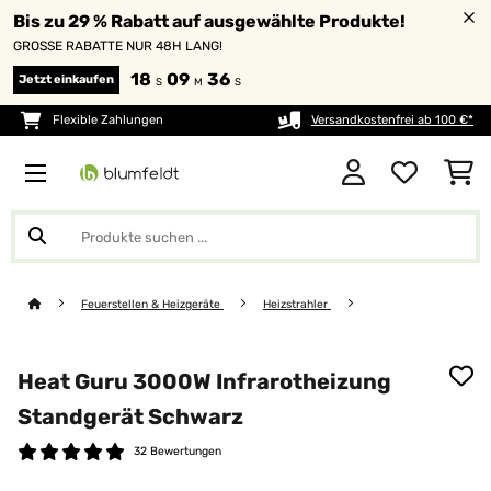
Bis zu 29 % Rabatt auf ausgewählte Produkte!
GROSSE RABATTE NUR 48H LANG!
18
09
36
Jetzt einkaufen
S
M
S
Flexible Zahlungen
Versandkostenfrei ab 100 €*
Feuerstellen & Heizgeräte
Heizstrahler
Heat Guru 3000W Infrarotheizung
Standgerät​ Schwarz
32 Bewertungen