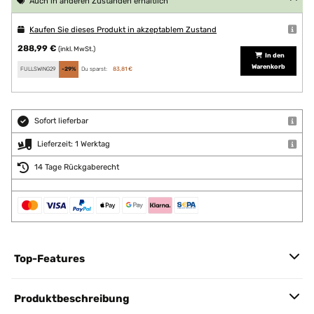
Auch in anderen Zuständen erhältlich
Kaufen Sie dieses Produkt in akzeptablem Zustand
288,99 €
(inkl. MwSt.)
In den
Warenkorb
FULLSWING29
-29%
Du sparst:
83,81 €
Sofort lieferbar
Lieferzeit: 1 Werktag
14 Tage Rückgaberecht
Top-Features
Produktbeschreibung