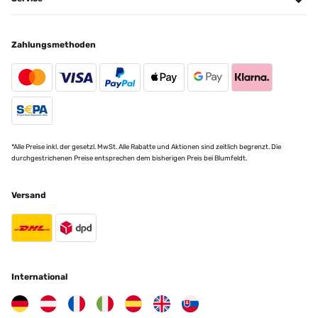
20/11/2024
nice and functional, however it has a very unpleasant beeping
sound every time you press a button - absolutely no need for this
Lieferung schnell, Zusammenbau problemlos, Artikel wie beschrieben,
in the night when people are sleeping
habe schon das Vorgängermodell vor 3 Jahren gekauft. Für meine
Zahlungsmethoden
Ansprüche optimal als Wärmequelle auf der Terrasse in der kalten
Amazon Benutzer – Bewertung durch Chal-Tec GmbH nicht eigenständig
Jahreszeit
überprüft
Amazon Benutzer – Bewertung durch Chal-Tec GmbH nicht eigenständig
Übersetzen
überprüft
18/11/2024
11/11/2024
Ottima fattura, bello esteticamente anche per la qualità dei
*Alle Preise inkl. der gesetzl. MwSt. Alle Rabatte und Aktionen sind zeitlich begrenzt. Die
Schnelle Lieferung. Super Wärme in kurzer Zeit.
prodotti. Il mio bianco, la funzionalità timer molto comoda, al
durchgestrichenen Preise entsprechen dem bisherigen Preis bei Blumfeldt.
massimo riscalda un ambiente di 20-30 mq nel giro di pochi
Amazon Benutzer – Bewertung durch Chal-Tec GmbH nicht eigenständig
minuti
überprüft
Versand
Amazon Benutzer – Bewertung durch Chal-Tec GmbH nicht eigenständig
überprüft
25/11/2022
Übersetzen
Sieht gut aus, ist leistungsstark.
23/01/2024
International
Amazon Benutzer – Bewertung durch Chal-Tec GmbH nicht eigenständig
überprüft
Il prodotto funziona molto bene e corrisponde pienamente alla
descrizione. E' solido e bello. Diffonde bene il calore ed il controllo
da remoto funziona benissimo. E' un prodotto che consiglio