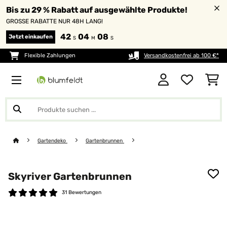
Bis zu 29 % Rabatt auf ausgewählte Produkte!
GROSSE RABATTE NUR 48H LANG!
42
04
07
Jetzt einkaufen
S
M
S
Flexible Zahlungen
Versandkostenfrei ab 100 €*
Gartendeko
Gartenbrunnen
Skyriver Gartenbrunnen
31 Bewertungen