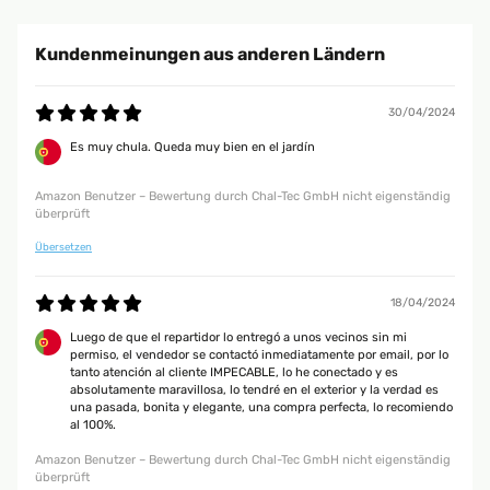
Gartenbrunnen 5*****
Kundenmeinungen aus anderen Ländern
Amazon Benutzer – Bewertung durch Chal-Tec GmbH nicht eigenständig
überprüft
30/04/2024
31/08/2022
Es muy chula. Queda muy bien en el jardín
Hingucker Der Zimmerbrunnen ist ein echter Hingucker. Die Installation
war absolut problemlos. Die Lautstärke der Wasserpumpe ist akzeptabel.
Amazon Benutzer – Bewertung durch Chal-Tec GmbH nicht eigenständig
Ganz klare Kaufempfehlung
überprüft
Amazon Benutzer – Bewertung durch Chal-Tec GmbH nicht eigenständig
Übersetzen
überprüft
18/04/2024
31/07/2022
Luego de que el repartidor lo entregó a unos vecinos sin mi
Sieht super aus. Beruhigt. ⁸ Sieht super aus. Beruhigt.
permiso, el vendedor se contactó inmediatamente por email, por lo
tanto atención al cliente IMPECABLE, lo he conectado y es
Amazon Benutzer – Bewertung durch Chal-Tec GmbH nicht eigenständig
absolutamente maravillosa, lo tendré en el exterior y la verdad es
überprüft
una pasada, bonita y elegante, una compra perfecta, lo recomiendo
al 100%.
Amazon Benutzer – Bewertung durch Chal-Tec GmbH nicht eigenständig
19/04/2022
überprüft