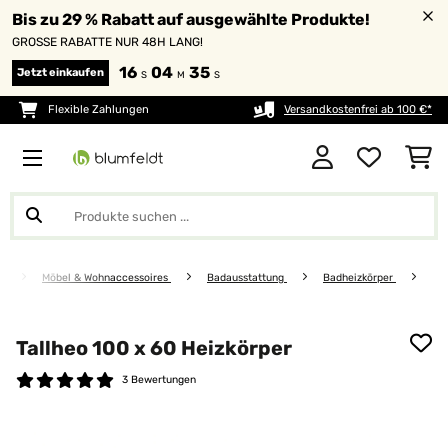
Bis zu 29 % Rabatt auf ausgewählte Produkte!
GROSSE RABATTE NUR 48H LANG!
16
04
35
Jetzt einkaufen
S
M
S
Flexible Zahlungen
Versandkostenfrei ab 100 €*
Möbel & Wohnaccessoires
Badausstattung
Badheizkörper
Tallheo 100 x 60 Heizkörper
3 Bewertungen