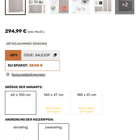
+2
294,99 €
(inkl. MwSt.)
ARTIKELNUMMER: 10045404
-20%
CODE:
SALE20P
DU SPARST:
59,00 €
Nutzungsbedingungen
GRÖSSE DER VARIANTE:
60 x 100 cm
160 x 47 cm
180 x 41 cm
Bald wieder
Bald wieder
verfügbar
verfügbar
ANORDNUNG DER HEIZRIPPEN:
einreihig
zweireihig