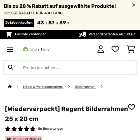
Bis zu 28 % Rabatt auf ausgewählte Produkte!
GROSSE RABATTE NUR 48H LANG!
43
57
38
Jetzt einkaufen
S
M
S
Flexible Zahlungen
Versandkostenfrei ab 100 €*
Möbel & Wohnaccessoires
Bilderrahmen
[Wiederverpackt] Regent Bilderrahmen
25 x 20 cm
56 Bewertungen
WIEDERVERPACKT