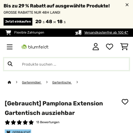
Bis zu 29 % Rabatt auf ausgewählte Produkte!
GROSSE RABATTE NUR 48H LANG!
20
48
16
Jetzt einkaufen
S
M
S
Flexible Zahlungen
Versandkostenfrei ab 100 €*
Gartenmöbel
Gartentische
[Gebraucht] Pamplona Extension
Gartentisch ausziehbar
13 Bewertungen
GEBRAUCHT