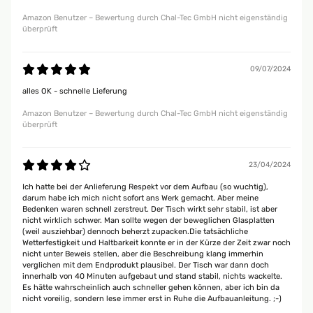
Amazon Benutzer – Bewertung durch Chal-Tec GmbH nicht eigenständig
überprüft
09/07/2024
alles OK - schnelle Lieferung
Amazon Benutzer – Bewertung durch Chal-Tec GmbH nicht eigenständig
überprüft
23/04/2024
Ich hatte bei der Anlieferung Respekt vor dem Aufbau (so wuchtig),
darum habe ich mich nicht sofort ans Werk gemacht. Aber meine
Bedenken waren schnell zerstreut. Der Tisch wirkt sehr stabil, ist aber
nicht wirklich schwer. Man sollte wegen der beweglichen Glasplatten
(weil ausziehbar) dennoch beherzt zupacken.Die tatsächliche
Wetterfestigkeit und Haltbarkeit konnte er in der Kürze der Zeit zwar noch
nicht unter Beweis stellen, aber die Beschreibung klang immerhin
verglichen mit dem Endprodukt plausibel. Der Tisch war dann doch
innerhalb von 40 Minuten aufgebaut und stand stabil, nichts wackelte.
Es hätte wahrscheinlich auch schneller gehen können, aber ich bin da
nicht voreilig, sondern lese immer erst in Ruhe die Aufbauanleitung. ;-)