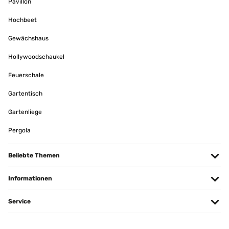
Pavillon
Ein toller Tisch für die Augen und wirkt auch hochwertig und
stabil.Leider fehlt uns eine Möglichkeit den Tisch in 90x90 Form zu
30/08/2019
Hochbeet
stabilisieren. Die obere Platte bewegt sich schnell mal eben zur Seite bei
leichter Berührung.
Très tendance et très joli, elle est extensible donc vraiment
Gewächshaus
pratique, on voit tout de suite qu'elle de très bonne qualité.Avec
Amazon Benutzer – Bewertung durch Chal-Tec GmbH nicht eigenständig
l'extension on s'installe à 8 personnes. Plus besoin de mettre une
überprüft
nappe quand on reçois des invités tellementle plateau en verre est
Hollywoodschaukel
beau et bien épais et super-facile à nettoyer,Nickel!(Je suis très
fière de ma table tous mes amis me complimentent)elle
Feuerschale
corresponds tout à fait et à mes attentes. c'est une très belle table
pratique et solide qui va surement me servir très
Gartentisch
longtemps.Contente de mon achat en plus j'ai été livré rapidement,
tout été très très bien protégé, tout parfait!
Gartenliege
Amazon Benutzer – Bewertung durch Chal-Tec GmbH nicht eigenständig
überprüft
Pergola
Übersetzen
Beliebte Themen
Informationen
Service