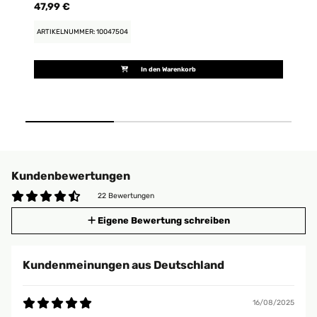
47,99 €
15
ARTIKELNUMMER: 10047504
AR
In den Warenkorb
Kundenbewertungen
22 Bewertungen
Eigene Bewertung schreiben
Kundenmeinungen aus Deutschland
16/08/2025