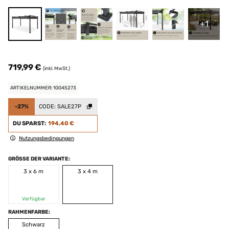
+1
719,99 €
(inkl. MwSt.)
ARTIKELNUMMER: 10045273
-27%
CODE:
SALE27P
DU SPARST:
194,40 €
Nutzungsbedingungen
GRÖSSE DER VARIANTE:
3 x 6 m
3 x 4 m
Verfügbar
RAHMENFARBE:
Schwarz