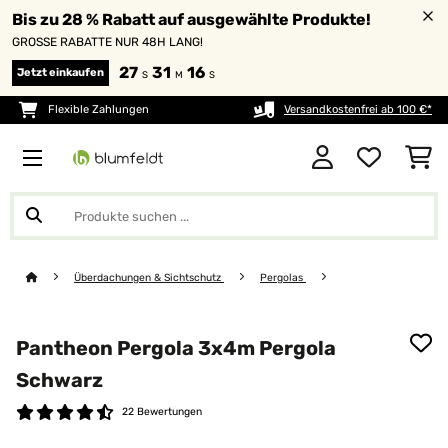
Bis zu 28 % Rabatt auf ausgewählte Produkte!
GROSSE RABATTE NUR 48H LANG!
27
31
15
Jetzt einkaufen
S
M
S
Flexible Zahlungen
Versandkostenfrei ab 100 €*
Überdachungen & Sichtschutz
Pergolas
Pantheon Pergola 3x4m Pergola
Schwarz
22 Bewertungen