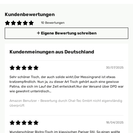
Kundenbewertungen
10 Bewertungen
Eigene Bewertung schreiben
Kundenmeinungen aus Deutschland
30/07/2025
Sehr schöner Tisch, der auch solide wirkt.Der Messingrand ist etwas
kratzempfindlich. Nun ja, zu dieser Art Tisch gehört auch eine gewisse
Patina, die sich im Lauf der Zeit entwickelt.Nur der Versand über DPD war
wie gewohnt unterirdisch…
Amazon Benutzer – Bewertung durch Chal-Tec GmbH nicht eigenständig
überprüft
18/04/2025
Wunderschöner Bistro-Tisch im klassischen Pariser Stil. So einen wollte