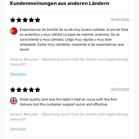
Kundenmeinungen aus anderen Ländern
13/08/2025
Espectacular de bonita! Se ve de muy buena calidad, el pie de forja
es autentico y muy sólido! La base de mármol, preciosa. Se ve
consistente y muy cómoda. Llego muy rápido y muy bien
embalada. Estoy muy contenta, responde a las expectativas que
tenía!
Amazon Benutzer – Bewertung durch Chal-Tec GmbH nicht eigenständig
überprüft
Übersetzen
24/07/2025
Great quality and love the table !! Had an issue with the first
delivery but the customer support quick and effective.
Amazon Benutzer – Bewertung durch Chal-Tec GmbH nicht eigenständig
überprüft
Übersetzen