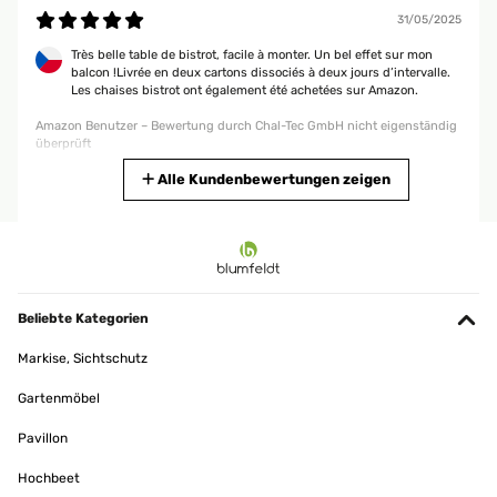
31/05/2025
Très belle table de bistrot, facile à monter. Un bel effet sur mon
balcon !Livrée en deux cartons dissociés à deux jours d’intervalle.
Les chaises bistrot ont également été achetées sur Amazon.
Amazon Benutzer – Bewertung durch Chal-Tec GmbH nicht eigenständig
überprüft
Übersetzen
Alle Kundenbewertungen zeigen
29/05/2025
Excellent table. Heavy quality, lovely marble top. Really
simple...2minutes, to put together. The pillar and feet come in
black, ...so we simply painted it to our preferred colour. Well worth
Beliebte Kategorien
the money...stylish, like me.
Markise, Sichtschutz
Amazon Benutzer – Bewertung durch Chal-Tec GmbH nicht eigenständig
überprüft
Gartenmöbel
Übersetzen
Pavillon
27/02/2025
Hochbeet