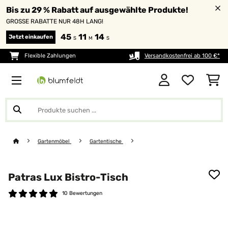
Bis zu 29 % Rabatt auf ausgewählte Produkte!
GROSSE RABATTE NUR 48H LANG!
45
11
13
Jetzt einkaufen
S
M
S
Flexible Zahlungen
Versandkostenfrei ab 100 €*
Gartenmöbel
Gartentische
Patras Lux Bistro-Tisch
10 Bewertungen