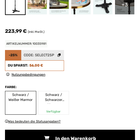
+3
223,99 €
(inkl. MwSt.)
ARTIKELNUMMER: 10035981
-25%
CODE:
SELECT25P
DU SPARST:
56,00 €
Nutzungsbedingungen
FARBE:
Schwarz /
Schwarz /
Weißer Marmor
Schwarzer
Marmor
Verfügbar
Was bedeuten die Statusangaben?
In den Warenkorb