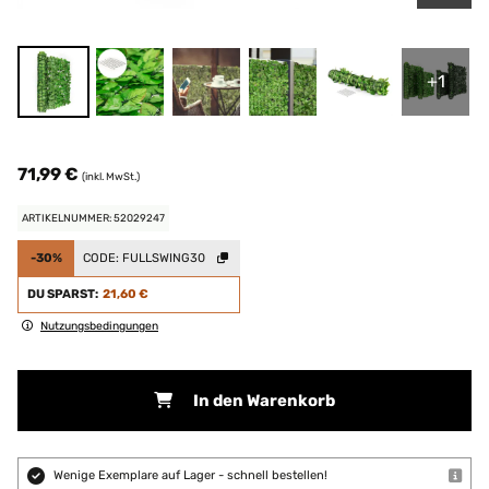
+1
71,99 €
(inkl. MwSt.)
ARTIKELNUMMER: 52029247
-30%
CODE:
FULLSWING30
DU SPARST:
21,60 €
Nutzungsbedingungen
In den Warenkorb
Wenige Exemplare auf Lager - schnell bestellen!