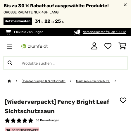
Bis zu 30 % Rabatt auf ausgewählte Produkte!
GROSSE RABATTE NUR 48H LANG!
31
22
25
Jetzt einkaufen
S
M
S
Flexible Zahlungen
Versandkostenfrei ab 100 €*
Überdachungen & Sichtschutz
Markisen & Sichtschutz
[Wiederverpackt] Fency Bright Leaf
Sichtschutzzaun
65 Bewertungen
WIEDERVERPACKT