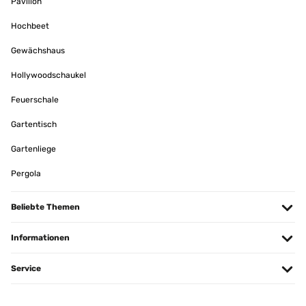
Pavillon
Super contente, j’adore.Facile à monter.Très agréable à utiliser.Je
Hochbeet
profite bien de mon jardin.
Gewächshaus
Amazon Benutzer – Bewertung durch Chal-Tec GmbH nicht eigenständig
überprüft
Hollywoodschaukel
Übersetzen
Feuerschale
Gartentisch
Gartenliege
Pergola
Beliebte Themen
Informationen
Service