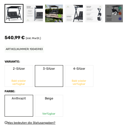
+2
540,99 €
(inkl. MwSt.)
ARTIKELNUMMER: 10045983
VARIANTE:
2-Sitzer
3-Sitzer
4-Sitzer
Bald wieder
Bald wieder
verfügbar
verfügbar
FARBE:
Anthrazit
Beige
Verfügbar
Was bedeuten die Statusangaben?