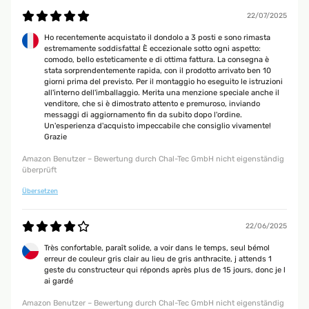
22/07/2025
06/04/2026
Ho recentemente acquistato il dondolo a 3 posti e sono rimasta
estremamente soddisfatta! È eccezionale sotto ogni aspetto:
Die Beschreibung für den Aufbau war nicht übersichtlich.
comodo, bello esteticamente e di ottima fattura. La consegna è
Die Schaukel ist sehr schön. Die Lieferung war sehr schnell.
stata sorprendentemente rapida, con il prodotto arrivato ben 10
giorni prima del previsto. Per il montaggio ho eseguito le istruzioni
Liane
all'interno dell'imballaggio. Merita una menzione speciale anche il
venditore, che si è dimostrato attento e premuroso, inviando
messaggi di aggiornamento fin da subito dopo l'ordine.
06/04/2026
Un'esperienza d'acquisto impeccabile che consiglio vivamente!
Grazie
Die Beschreibung für den Aufbau war nicht übersichtlich.
Die Schaukel ist sehr schön. Die Lieferung war sehr schnell.
Amazon Benutzer – Bewertung durch Chal-Tec GmbH nicht eigenständig
überprüft
Liane
Übersetzen
06/04/2026
22/06/2025
Die Beschreibung für den Aufbau war nicht übersichtlich.
Très confortable, paraît solide, a voir dans le temps, seul bémol
Die Schaukel ist sehr schön. Die Lieferung war sehr schnell.
erreur de couleur gris clair au lieu de gris anthracite, j attends 1
geste du constructeur qui réponds après plus de 15 jours, donc je l
Liane
ai gardé
Amazon Benutzer – Bewertung durch Chal-Tec GmbH nicht eigenständig