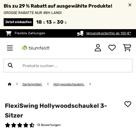
Bis zu 29 % Rabatt auf ausgewählte Produkte!
GROSSE RABATTE NUR 48H LANG!
18
13
29
Jetzt einkaufen
S
M
S
Flexible Zahlungen
Versandkostenfrei ab 100 €*
Gartenmöbel
Hollywoodschaukeln
FlexiSwing Hollywoodschaukel 3-
Sitzer
13 Bewertungen