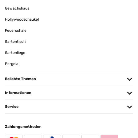
Amazon Benutzer – Bewertung durch Chal-Tec GmbH nicht eigenständig
Gewächshaus
überprüft
Hollywoodschaukel
Übersetzen
Feuerschale
20/07/2018
Gartentisch
Chic et Baroc, il trônent fièrement pour casser le style d'une grande
salle de bain moderne. Il corresond parfaitement à la description et
Gartenliege
le conditionnement de la livraison est parfait, bien protègé. Simple
petite observation, le "noir" dans le relief des moulures n'est pas
Pergola
noir mais grisé, cela éclaircis et enlève un peu le coté "réaliste" de
la conception, dommage.
Beliebte Themen
Amazon Benutzer – Bewertung durch Chal-Tec GmbH nicht eigenständig
überprüft
Informationen
Übersetzen
Service
03/12/2017
un retard de 3 jours sur la livraison m'a profondemment ennuyé ;
Zahlungsmethoden
j'ai reçu un miroir rectangle au lieu d'un miroir ovale ; MAIS il est
magnifique ; exactement comme sur la photo ; bien sûr je le garde ;
je ne saurai jamais comment le miroir ovale aurait convenu mais le