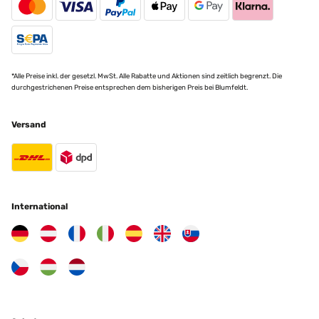
miroir rectangle rend superbement dans notre entrée ! sur le
résumé de l'achat vous indiquez 30x25 mais il s'agit du miroir de
70x50 ; ça fait beaucoup d'erreur . Mais le miroir est SUPERBE !!!!
Amazon Benutzer – Bewertung durch Chal-Tec GmbH nicht eigenständig
überprüft
*Alle Preise inkl. der gesetzl. MwSt. Alle Rabatte und Aktionen sind zeitlich begrenzt. Die
Übersetzen
durchgestrichenen Preise entsprechen dem bisherigen Preis bei Blumfeldt.
26/09/2016
Versand
Un cadre original et plutôt pas mal ! La finition des détails en creux
n'est pas au top, mais nous ne sommes pas dans une gamme de
prix de haut de gamme. Emballage bien réalisé, qui a résisté aux
chocs du transport, donc bravo. Je recommande ce produit, qui
présente un excellent rapport qualité/prix en l'état, mais il peut
aussi être la base à une belle customisation si on s'en donne la
International
peine.
Amazon Benutzer – Bewertung durch Chal-Tec GmbH nicht eigenständig
überprüft
Übersetzen