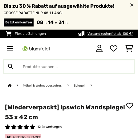
Bis zu 30 % Rabatt auf ausgewählte Produkte!
GROSSE RABATTE NUR 48H LANG!
08
14
31
Jetzt einkaufen
S
M
S
Flexible Zahlungen
Versandkostenfrei ab 100 €*
Möbel & Wohnaccessoires
Spiegel
[Wiederverpackt] Ipswich Wandspiegel
53 x 42 cm
12 Bewertungen
WIEDERVERPACKT