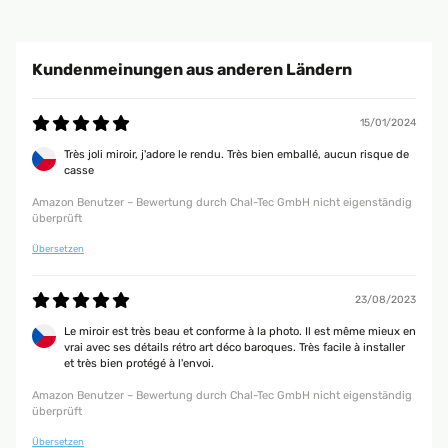
Kundenmeinungen aus anderen Ländern
15/01/2024
Très joli miroir, j'adore le rendu. Très bien emballé, aucun risque de
casse
Amazon Benutzer – Bewertung durch Chal-Tec GmbH nicht eigenständig
überprüft
Übersetzen
23/08/2023
Le miroir est très beau et conforme à la photo. Il est même mieux en
vrai avec ses détails rétro art déco baroques. Très facile à installer
et très bien protégé à l'envoi.
Amazon Benutzer – Bewertung durch Chal-Tec GmbH nicht eigenständig
überprüft
Übersetzen