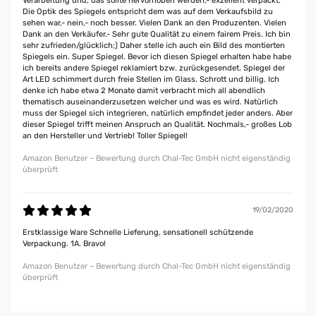
Verarbeitung und, das sollte hervorhoben werden,- exzellent verpackt.
Die Optik des Spiegels entspricht dem was auf dem Verkaufsbild zu
sehen war,- nein,- noch besser. Vielen Dank an den Produzenten. Vielen
Dank an den Verkäufer.- Sehr gute Qualität zu einem fairem Preis. Ich bin
sehr zufrieden/glücklich;) Daher stelle ich auch ein Bild des montierten
Spiegels ein. Super Spiegel. Bevor ich diesen Spiegel erhalten habe habe
ich bereits andere Spiegel reklamiert bzw. zurückgesendet. Spiegel der
Art LED schimmert durch freie Stellen im Glass. Schrott und billig. Ich
denke ich habe etwa 2 Monate damit verbracht mich all abendlich
thematisch auseinanderzusetzen welcher und was es wird. Natürlich
muss der Spiegel sich integrieren, natürlich empfindet jeder anders. Aber
dieser Spiegel trifft meinen Anspruch an Qualität. Nochmals,- großes Lob
an den Hersteller und Vertrieb! Toller Spiegel!
Amazon Benutzer – Bewertung durch Chal-Tec GmbH nicht eigenständig
überprüft
19/02/2020
Erstklassige Ware Schnelle Lieferung, sensationell schützende
Verpackung. 1A. Bravo!
Amazon Benutzer – Bewertung durch Chal-Tec GmbH nicht eigenständig
überprüft