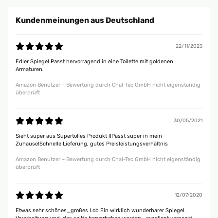
Kundenmeinungen aus Deutschland
22/11/2023
Edler Spiegel Passt hervorragend in eine Toilette mit goldenen
Armaturen.
Amazon Benutzer – Bewertung durch Chal-Tec GmbH nicht eigenständig
überprüft
30/05/2021
Sieht super aus Supertolles Produkt !!Passt super in mein
Zuhause!Schnelle Lieferung, gutes Preisleistungsverhältnis
Amazon Benutzer – Bewertung durch Chal-Tec GmbH nicht eigenständig
überprüft
12/07/2020
Etwas sehr schönes_großes Lob Ein wirklich wunderbarer Spiegel.