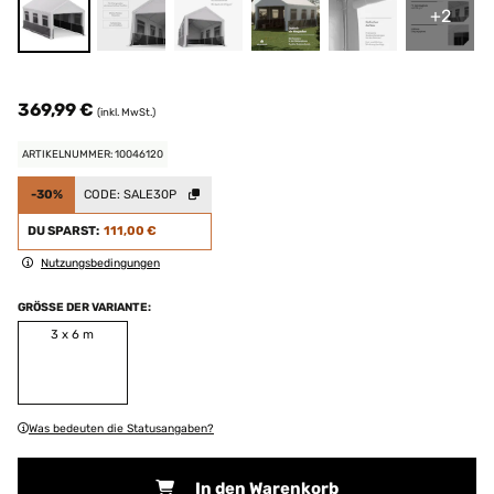
+2
369,99 €
(inkl. MwSt.)
ARTIKELNUMMER: 10046120
-30%
CODE:
SALE30P
DU SPARST:
111,00 €
Nutzungsbedingungen
GRÖSSE DER VARIANTE:
3 x 6 m
Was bedeuten die Statusangaben?
In den Warenkorb