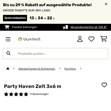
Bis zu 29 % Rabatt auf ausgewählte Produkte!
GROSSE RABATTE NUR 48H LANG!
13
34
21
Jetzt einkaufen
S
M
S
Flexible Zahlungen
Versandkostenfrei ab 100 €*
Überdachungen & Sichtschutz
Pavillons
Party Haven Zelt 3x6 m
9 Bewertungen