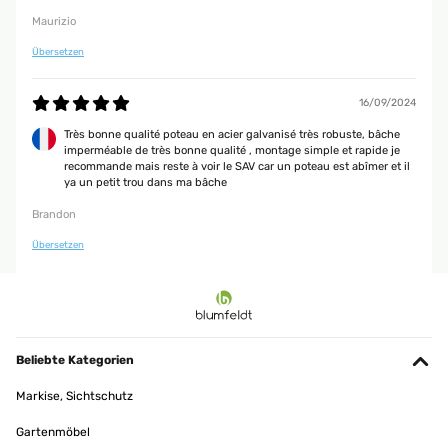
Maurizio
Übersetzen
16/09/2024
Très bonne qualité poteau en acier galvanisé très robuste, bâche
imperméable de très bonne qualité , montage simple et rapide je
recommande mais reste à voir le SAV car un poteau est abîmer et il
ya un petit trou dans ma bâche
Brandon
Übersetzen
Beliebte Kategorien
Markise, Sichtschutz
Gartenmöbel