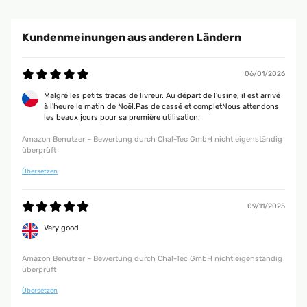
Kundenmeinungen aus anderen Ländern
06/01/2026
Malgré les petits tracas de livreur. Au départ de l'usine, il est arrivé
à l'heure le matin de Noël.Pas de cassé et completNous attendons
les beaux jours pour sa première utilisation.
Amazon Benutzer – Bewertung durch Chal-Tec GmbH nicht eigenständig
überprüft
Übersetzen
09/11/2025
Very good
Amazon Benutzer – Bewertung durch Chal-Tec GmbH nicht eigenständig
überprüft
Übersetzen