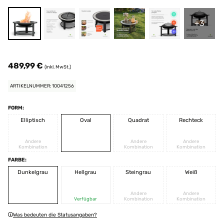
+3
489,99 €
(inkl. MwSt.)
ARTIKELNUMMER: 10041256
FORM:
Elliptisch
Oval
Quadrat
Rechteck
Andere
Andere
Andere
Kombination
Kombination
Kombination
FARBE:
Dunkelgrau
Hellgrau
Steingrau
Weiß
Andere
Andere
Verfügbar
Kombination
Kombination
Was bedeuten die Statusangaben?