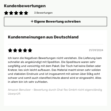
Kundenbewertungen
3 Bewertungen
Eigene Bewertung schreiben
Kundenmeinungen aus Deutschland
21/09/2024
Ich kann die Negativen Bewertungen nicht verstehen. Die Lieferung kam
schneller als angekündigt mit Spedition. Die Spediteure waren sehr
sorgfältig und vorsichtig mit dem Paket. Der Tisch hat keine Dellen oder
Kratzer, lies sich leicht aufbauen. Das Material macht einen sehr soliden
und stabielen Eindruck und ist insgesammt mit seinen über 50kg echt
schwer und somit auch standfest.Heute abend wird er eingeweiht. Alles
in allem bin ich sehr zufrieden.
Amazon Benutzer – Bewertung durch Chal-Tec GmbH nicht eigenständig
überprüft