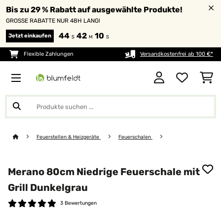
Bis zu 29 % Rabatt auf ausgewählte Produkte!
GROSSE RABATTE NUR 48H LANG!
44
42
09
Jetzt einkaufen
S
M
S
Flexible Zahlungen
Versandkostenfrei ab 100 €*
Feuerstellen & Heizgeräte
Feuerschalen
Merano 80cm Niedrige Feuerschale mit
Grill Dunkelgrau
3 Bewertungen