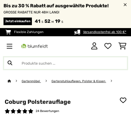
Bis zu 30 % Rabatt auf ausgewählte Produkte!
GROSSE RABATTE NUR 48H LANG!
41
52
18
Jetzt einkaufen
S
M
S
Flexible Zahlungen
Versandkostenfrei ab 100 €*
Gartenmöbel
Gartenstuhlauflagen, Polster & Kissen
Coburg Polsterauflage
24 Bewertungen