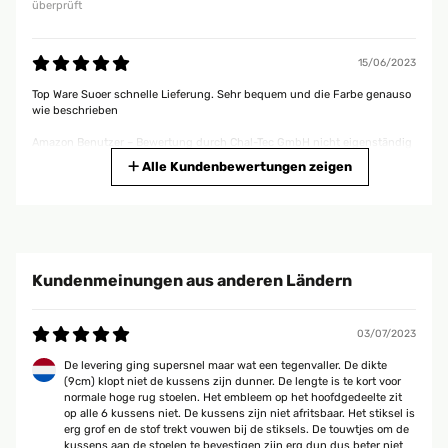
überprüft
15/06/2023
Top Ware Suoer schnelle Lieferung. Sehr bequem und die Farbe genauso
wie beschrieben
Amazon Benutzer – Bewertung durch Chal-Tec GmbH nicht eigenständig
überprüft
Alle Kundenbewertungen zeigen
13/06/2023
Sehr schöne Stuhlkissen Die Stuhlkissen sind für unseren Balkon! Sie
sind gut gepolstert und sehen top aus. Vielen Dank!
Kundenmeinungen aus anderen Ländern
Amazon Benutzer – Bewertung durch Chal-Tec GmbH nicht eigenständig
überprüft
03/07/2023
De levering ging supersnel maar wat een tegenvaller. De dikte
08/06/2023
(9cm) klopt niet de kussens zijn dunner. De lengte is te kort voor
normale hoge rug stoelen. Het embleem op het hoofdgedeelte zit
Super Qualität, sehr guter Sitzkomfort Super Zufrieden. Habe mir die
op alle 6 kussens niet. De kussens zijn niet afritsbaar. Het stiksel is
Auflagen nicht so gut vorgestellt
erg grof en de stof trekt vouwen bij de stiksels. De touwtjes om de
kussens aan de stoelen te bevestigen zijn erg dun dus beter niet