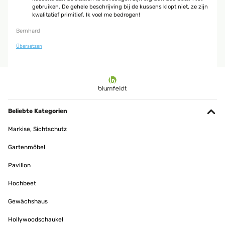
Amazon Benutzer – Bewertung durch Chal-Tec GmbH nicht eigenständig
gebruiken. De gehele beschrijving bij de kussens klopt niet, ze zijn
überprüft
kwalitatief primitief. Ik voel me bedrogen!
Bernhard
07/06/2023
Übersetzen
Preis Leistung Sehr schöne Auflagen. Gute Polsterung und sehr schöne
Farbe.
Amazon Benutzer – Bewertung durch Chal-Tec GmbH nicht eigenständig
überprüft
Beliebte Kategorien
01/06/2023
Markise, Sichtschutz
Qualität und Preis ok Die Auflagen entsprechen genau der Beschreibung
und Abbildung. Sind schön dick und bequem. Alles bestens.
Gartenmöbel
Amazon Benutzer – Bewertung durch Chal-Tec GmbH nicht eigenständig
überprüft
Pavillon
Hochbeet
24/05/2023
Gewächshaus
Preis-/Leistung Produkt entspricht meinen Erwartungen. Qualität/Farbe
wie in der Beschreibung angegeben. Gutes Preis-/Leistungsverhältnis.
Hollywoodschaukel