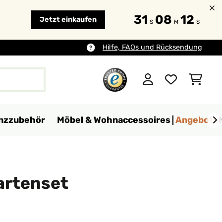
31
08
11
Jetzt einkaufen
S
M
S
Hilfe, FAQs und Rücksendung
anzzubehör
Möbel & Wohnaccessoires
Angebote
artenset