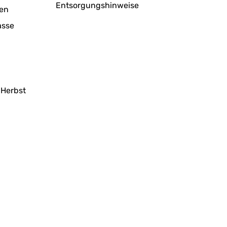
Entsorgungshinweise
en
asse
 Herbst
g