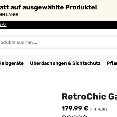
batt auf ausgewählte Produkte!
8H LANG!
0 €*
Heizgeräte
Überdachungen & Sichtschutz
Pfl
RetroChic G
179,99 €
(inkl. MwSt.)