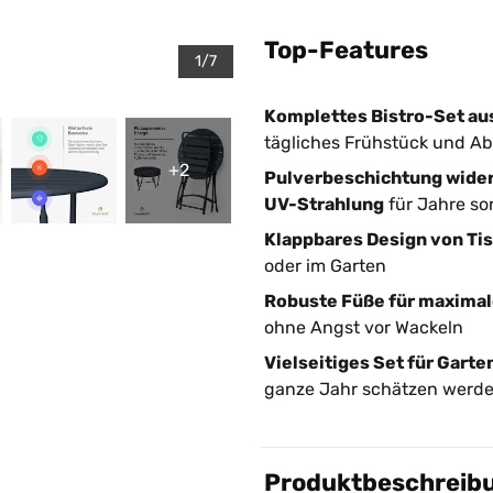
Top-Features
1/7
Komplettes Bistro-Set au
tägliches Frühstück und A
+2
Pulverbeschichtung wider
UV-Strahlung
für Jahre so
Klappbares Design von Ti
oder im Garten
Robuste Füße für maximal
ohne Angst vor Wackeln
Vielseitiges Set für Garte
ganze Jahr schätzen werd
Produktbeschreib