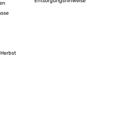
Entsorgungshinweise
en
asse
 Herbst
g