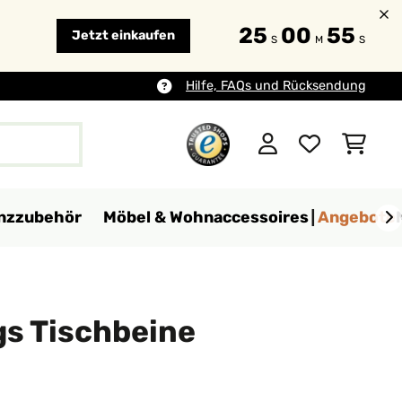
25
00
54
Jetzt einkaufen
S
M
S
Hilfe, FAQs und Rücksendung
anzzubehör
Möbel & Wohnaccessoires
Angebote
gs Tischbeine