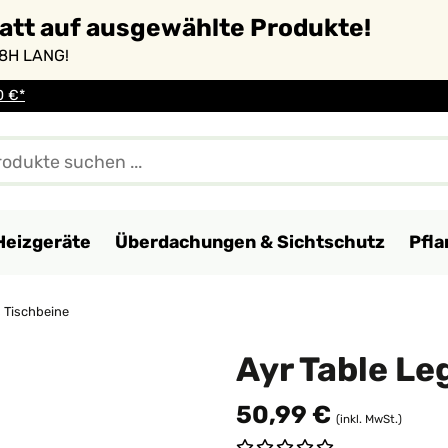
batt auf ausgewählte Produkte!
8H LANG!
0 €*
Heizgeräte
Überdachungen & Sichtschutz
Pfl
s Tischbeine
Ayr Table Le
50,99 €
(inkl. MwSt.)