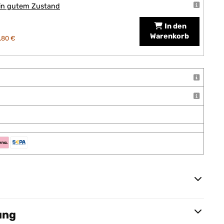
 in gutem Zustand
In den
Warenkorb
,80 €
ung