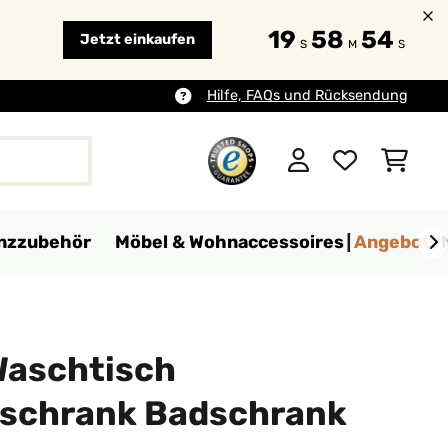
19
58
52
Jetzt einkaufen
S
M
S
Hilfe, FAQs und Rücksendung
anzzubehör
Möbel & Wohnaccessoires
Angebote
Waschtisch
schrank Badschrank