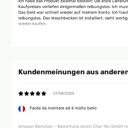
ich habe das Produkt zweimal bestellt: Die erste Liefe
Kaufpreises verliefen einigermaßen reibungslos: Ich mus
Das Geld war schnell wieder auf meinem Konto. Ich traut
reibungslos. Das Waschbecken ist installiert, sieht wer
wieder kaufen.
Amazon Benutzer – Bewertung durch Chal-Tec GmbH nic
24/11/2025
Kundenmeinungen aus anderen
Sehr schöner Waschbecken unterschrank.die Qualität ist 
zufrieden.
27/08/2025
Amazon Benutzer – Bewertung durch Chal-Tec GmbH nic
Facile da montare ed è molto bello
07/11/2025
Amazon Benutzer – Bewertung durch Chal-Tec GmbH nic