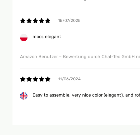
Einfache. Montage. Super Preis/ Leistung
Amazon Benutzer – Bewertung durch Chal-Tec GmbH nic
15/07/2025
mooi, elegant
Amazon Benutzer – Bewertung durch Chal-Tec GmbH nic
11/06/2024
Easy to assemble, very nice color (elegant), and ro
Amazon Benutzer – Bewertung durch Chal-Tec GmbH nic
07/03/2024