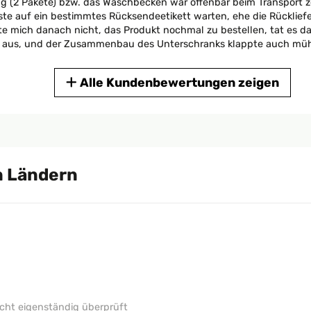
rung (2 Pakete) bzw. das Waschbecken war offenbar beim Transpor
ste auf ein bestimmtes Rücksendeetikett warten, ehe die Rücklief
e mich danach nicht, das Produkt nochmal zu bestellen, tat es da
tig aus, und der Zusammenbau des Unterschranks klappte auch mühe
Alle Kundenbewertungen zeigen
ht eigenständig überprüft
 Ländern
sehr gut und auch der Aufbau gut erklärt. Die Lieferung war auch 
ht eigenständig überprüft
ht eigenständig überprüft