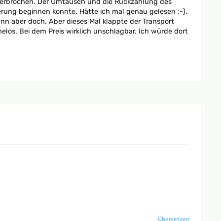
t zerbrochen. Der Umtausch und die Rückzahlung des
erung beginnen konnte. Hätte ich mal genau gelesen ;-).
nn aber doch. Aber dieses Mal klappte der Transport
los. Bei dem Preis wirklich unschlagbar. Ich würde dort
sehr schnell und unkompliziert. Alles in allem top
Übersetzen