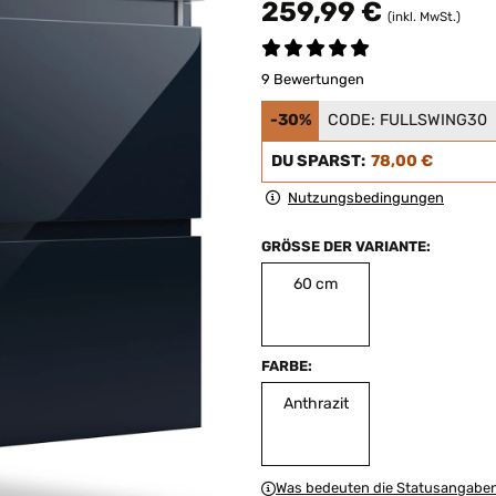
259,99 €
(inkl. MwSt.)
9 Bewertungen
-30%
CODE:
FULLSWING30
DU SPARST:
78,00 €
Nutzungsbedingungen
GRÖSSE DER VARIANTE:
60 cm
FARBE:
Anthrazit
Was bedeuten die Statusangabe