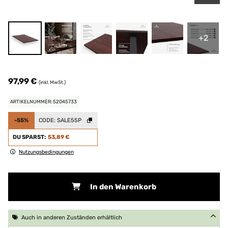
+2
97,99 €
(inkl. MwSt.)
ARTIKELNUMMER: 52045733
-55%
CODE:
SALE55P
DU SPARST:
53,89 €
Nutzungsbedingungen
In den Warenkorb
Auch in anderen Zuständen erhältlich