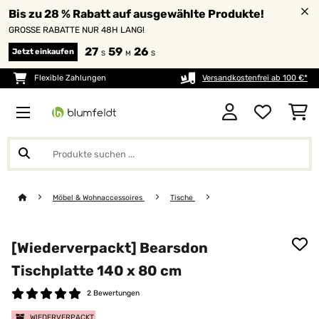
Bis zu 28 % Rabatt auf ausgewählte Produkte!
GROSSE RABATTE NUR 48H LANG!
27
59
25
Jetzt einkaufen
S
M
S
Flexible Zahlungen
Versandkostenfrei ab 100 €*
Möbel & Wohnaccessoires
Tische
[Wiederverpackt] Bearsdon
Tischplatte 140 x 80 cm
2 Bewertungen
WIEDERVERPACKT