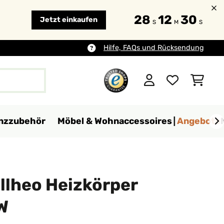
28
12
28
Jetzt einkaufen
S
M
S
Hilfe, FAQs und Rücksendung
anzzubehör
Möbel & Wohnaccessoires
Angebote
llheo Heizkörper
W