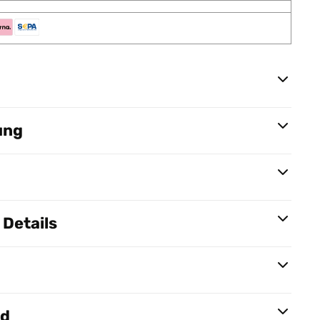
ung
Details
nd