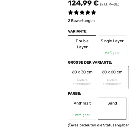
124,99 €
(inkl. MwSt.)
2 Bewertungen
VARIANTE:
Double
Single Layer
Layer
Verfügbar
GRÖSSE DER VARIANTE:
60 x 30 cm
60 x 60 cm
Andere
Andere
Kombination
Kombination
FARBE:
Anthrazit
Sand
Verfügbar
Was bedeuten die Statusangabe