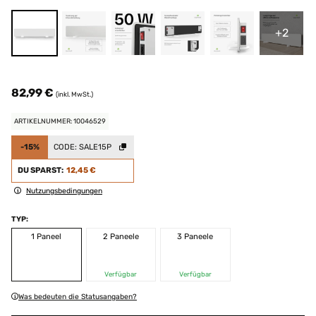
+2
82,99 €
(inkl. MwSt.)
ARTIKELNUMMER: 10046529
-15%
CODE:
SALE15P
DU SPARST:
12,45 €
Nutzungsbedingungen
TYP:
1 Paneel
2 Paneele
3 Paneele
Verfügbar
Verfügbar
Was bedeuten die Statusangaben?