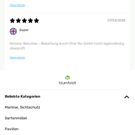
und material Qualität gut. Gerne wieder. Dankeschön.
Übersetzen
Amazon Benutzer – Bewertung durch Chal-Tec GmbH nicht eigenständig
überprüft
07/03/2025
Super
Amazon Benutzer – Bewertung durch Chal-Tec GmbH nicht eigenständig
überprüft
Übersetzen
Beliebte Kategorien
Markise, Sichtschutz
Gartenmöbel
Pavillon