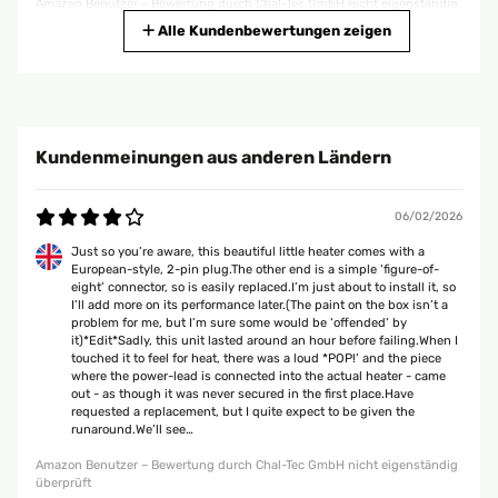
Amazon Benutzer – Bewertung durch Chal-Tec GmbH nicht eigenständig
überprüft
Alle Kundenbewertungen zeigen
28/02/2025
Gekauft habe ich das 2er Set. Geräte kamen ordentlich verpackt nur im
Orginalkarton. Enthalten sind die 2 Heizkörper, 2 Leitungen für die
Kundenmeinungen aus anderen Ländern
Steckdose, 1 Leitung zur direkten Verbindung, Halterungen um die
Geräte aufzustellen, Schrauben und Dübel, Bohrschablonen und die
Beschreibung. Heizkörper bestehen aus Keramik und sind gut
verarbeitet. Selbst der Karton sind wertig aus.Einen Raum bei uns heizen
06/02/2026
wir mit einer Infrarotheizung an der Decke. Da die Strahlung es nicht bis
unters Bett schafft, hat sich dort an deiner Aussenwand auf der
Just so you’re aware, this beautiful little heater comes with a
gesamten Länge leichter Schimmel gebildet. Nach dessen Entfernung
European-style, 2-pin plug.The other end is a simple ‘figure-of-
habe ich dort jetzt die kleinen Heizkörper aufgestellt. Zur Steuerung habe
eight’ connector, so is easily replaced.I’m just about to install it, so
ich diese an ein Steckdosenthermostat angeschlossen.Soweit
I’ll add more on its performance later.(The paint on the box isn’t a
funktioniert alles wie gewünscht. Heizköper tun was sie sollen und
problem for me, but I’m sure some would be ‘offended’ by
halten unterm Bett die Temperatur von 21 Grad konstant.
it)*Edit*Sadly, this unit lasted around an hour before failing.When I
touched it to feel for heat, there was a loud *POP!’ and the piece
Amazon Benutzer – Bewertung durch Chal-Tec GmbH nicht eigenständig
where the power-lead is connected into the actual heater - came
überprüft
out - as though it was never secured in the first place.Have
requested a replacement, but I quite expect to be given the
runaround.We’ll see…
18/02/2025
Amazon Benutzer – Bewertung durch Chal-Tec GmbH nicht eigenständig
überprüft
Alles super. Ich habe 8 Stück gekauft. Diese Ware alle voll funktioniert