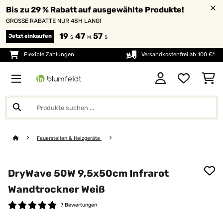
Bis zu 29 % Rabatt auf ausgewählte Produkte!
GROSSE RABATTE NUR 48H LANG!
19
47
57
Jetzt einkaufen
S
M
S
Flexible Zahlungen
Versandkostenfrei ab 100 €*
Feuerstellen & Heizgeräte
DryWave 50W 9,5x50cm Infrarot
Wandtrockner Weiß
7 Bewertungen