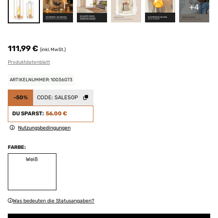
+4
111,99 €
(inkl. MwSt.)
Produktdatenblatt
ARTIKELNUMMER: 10036073
-50%
CODE:
SALE50P
DU SPARST:
56,00 €
Nutzungsbedingungen
FARBE:
Weiß
Was bedeuten die Statusangaben?