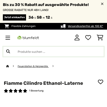
Bis zu 30 % Rabatt auf ausgewählte Produkte!
GROSSE RABATTE NUR 48H LANG!
36
58
11
Jetzt einkaufen
S
M
S
Flexible Zahlungen
Versandkostenfrei ab 100 €*
Feuerstellen & Heizgeräte
Fiamme Cilindro Ethanol-Laterne
1 Bewertung