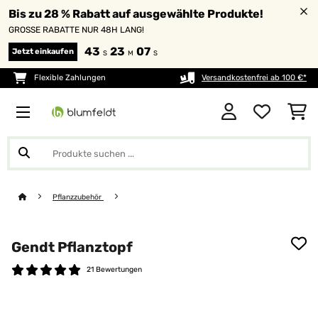
Bis zu 28 % Rabatt auf ausgewählte Produkte!
GROSSE RABATTE NUR 48H LANG!
43
23
07
Jetzt einkaufen
S
M
S
Flexible Zahlungen
Versandkostenfrei ab 100 €*
Pflanzzubehör
Gendt Pflanztopf
21 Bewertungen