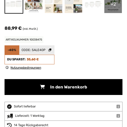
+2
88,99 €
(inkl. MwSt.)
ARTIKELNUMMER: 10038475
-40%
CODE:
SALE40P
DU SPARST:
35,60 €
Nutzungsbedingungen
In den Warenkorb
Sofort lieferbar
Lieferzeit: 1 Werktag
14 Tage Rückgaberecht