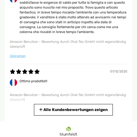
Der Artikel wurde sehr schnell geliefert, war sehr gut verpackt, der Karton
soddisfasse le esigenze di caldo per tutta la famiglia e con questo
war ohne Beschädigung. Das Aufbauen war relativ schnell gemacht, alles
acquisto sono riuscito nel mio proposito. Trovo questo articolo
Erforderliche war enthalten. Das Gerät wirkt hochwertig, das Oszillieren
fantastico, in breve tempo riscalda l'ambiente con una temperatura
hat was. Die Wärmeleistung mit 2000W ist für eine rundum verglaste
gradevole; il venditore è stato molto attendo ad avvisarmi nei tempi
Terrasse mit ca. 25qm ( kein geschlossener Wintergarten) nicht
di consegna che sono stati in anticipo rispetto alla data di
ausreichend. Haben einen zweiten bestellt, der genauso gut und schnell
consegna. La consiglio fortemente per chi cerca come me una
geliefert wurde. Nun wird es warm.
colonna che riscaldi in breve tempo l'ambiente.
Amazon Benutzer – Bewertung durch Chal-Tec GmbH nicht eigenständig
Amazon Benutzer – Bewertung durch Chal-Tec GmbH nicht eigenständig
überprüft
überprüft
Übersetzen
11/11/2025
01/12/2025
Alles superHeizt einen großen Raum
Ottimo prodotto!!!
Amazon Benutzer – Bewertung durch Chal-Tec GmbH nicht eigenständig
überprüft
Amazon Benutzer – Bewertung durch Chal-Tec GmbH nicht eigenständig
überprüft
07/11/2025
Übersetzen
Alle Kundenbewertungen zeigen
Sehr gut
29/11/2025
Amazon Benutzer – Bewertung durch Chal-Tec GmbH nicht eigenständig
überprüft
Ottima stufetta, riscalda velocemente, validissima alternativa ai