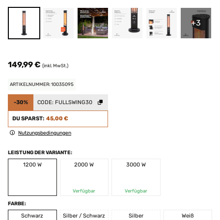
+3
149,99 €
(inkl. MwSt.)
ARTIKELNUMMER: 10035095
-30%
CODE:
FULLSWING30
DU SPARST:
45,00 €
Nutzungsbedingungen
LEISTUNG DER VARIANTE:
1200 W
2000 W
3000 W
Verfügbar
Verfügbar
FARBE:
Schwarz
Silber / Schwarz
Silber
Weiß