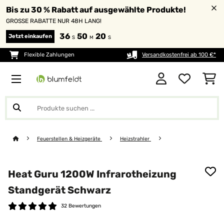
Bis zu 30 % Rabatt auf ausgewählte Produkte!
GROSSE RABATTE NUR 48H LANG!
36
50
18
Jetzt einkaufen
S
M
S
Flexible Zahlungen
Versandkostenfrei ab 100 €*
Feuerstellen & Heizgeräte
Heizstrahler
Heat Guru 1200W Infrarotheizung
Standgerät​ Schwarz
32 Bewertungen