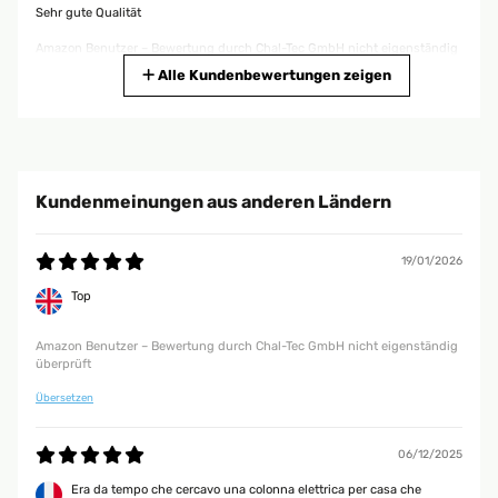
Sehr gute Qualität
Amazon Benutzer – Bewertung durch Chal-Tec GmbH nicht eigenständig
überprüft
Alle Kundenbewertungen zeigen
27/11/2025
Tut was es soll! Heizt sehr schnell auf und das gute ist das es
Programmierbar ist.
Kundenmeinungen aus anderen Ländern
Amazon Benutzer – Bewertung durch Chal-Tec GmbH nicht eigenständig
überprüft
19/01/2026
Top
24/11/2025
Macht was es soll, für die Übergangszeit oder den kurzen Einsatz gut zu
Amazon Benutzer – Bewertung durch Chal-Tec GmbH nicht eigenständig
gebrauchen.
überprüft
Amazon Benutzer – Bewertung durch Chal-Tec GmbH nicht eigenständig
Übersetzen
überprüft
06/12/2025
14/11/2025
Era da tempo che cercavo una colonna elettrica per casa che