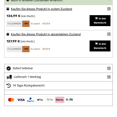
Auch in anderen Zuständen erhältlich
Kaufen Sie dieses Produkt in gutem Zustand
134,99 €
(inkl. MwSt.)
In den
Warenkorb
FULLSWING30
-30%
Du sparst:
40,50 €
Kaufen Sie dieses Produkt in akzeptablem Zustand
127,99 €
(inkl. MwSt.)
In den
Warenkorb
FULLSWING30
-30%
Du sparst:
38,40 €
Sofort lieferbar
Lieferzeit: 1 Werktag
14 Tage Rückgaberecht