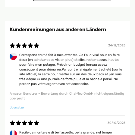
06/06/2025
Gute Qualität gute Aufbauanleitung.sind voll und ganz zufrieden.
Kundenmeinungen aus anderen Ländern
Amazon Benutzer – Bewertung durch Chal-Tec GmbH nicht eigenständig
überprüft
24/12/2025
20/05/2025
Correspond tout à fait à mes attentes. Je l’ai divisé pour en faire
deux (en achetant des vis en plus) et elles restent assez hautes
Das Hochbeet ist sehr stabil und macht einen hochwertigen Eindruck!
pour faire mon potager. Prévoir un budget terreau assez
Gerne wieder
conséquent pour démarrer.Par contre jai également acheté (sur le
site officiel) la serre pour mettre sur un des deux bacs et j’en suis
Amazon Benutzer – Bewertung durch Chal-Tec GmbH nicht eigenständig
très déçue => une journée de forte pluie et la bâche a persé. Ne
überprüft
perdez pas votre argent avec cet accessoire.
Amazon Benutzer – Bewertung durch Chal-Tec GmbH nicht eigenständig
09/05/2025
überprüft
Ich bin absolut begeistert von diesem Hochbeet aus Metall! Der Aufbau
Übersetzen
war einfach und gut erklärt – auch allein machbar. Das Material wirkt sehr
robust und wetterfest, genau richtig für den Einsatz im Garten. Durch die
erhöhte Bauweise ist das Arbeiten rückenschonend und angenehm.
30/10/2025
Außerdem sieht das Hochbeet modern und hochwertig aus – ein echter
Hingucker. Bisher keinerlei Rost oder andere Mängel, selbst nach starkem
Facile da montare e di bell'aspetto, bella grande, nel tempo