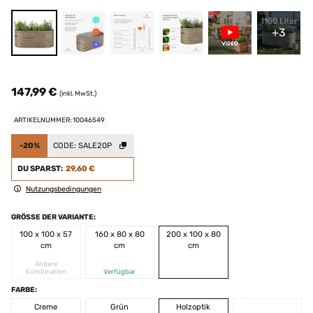
+3
147,99 €
(inkl. MwSt.)
ARTIKELNUMMER: 10046549
-20%
CODE:
SALE20P
DU SPARST:
29,60 €
Nutzungsbedingungen
GRÖSSE DER VARIANTE:
100 x 100 x 57
160 x 80 x 80
200 x 100 x 80
cm
cm
cm
Andere
Kombination
Verfügbar
FARBE:
Creme
Grün
Holzoptik