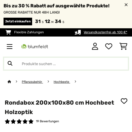
Bis zu 30 % Rabatt auf ausgewählte Produkte!
GROSSE RABATTE NUR 48H LANG!
31
12
34
Jetzt einkaufen
S
M
S
Flexible Zahlungen
Versandkostenfrei ab 100 €*
Pflanzzubehör
Hochbeete
Rondabox 200x100x80 cm Hochbeet
Holzoptik
19 Bewertungen