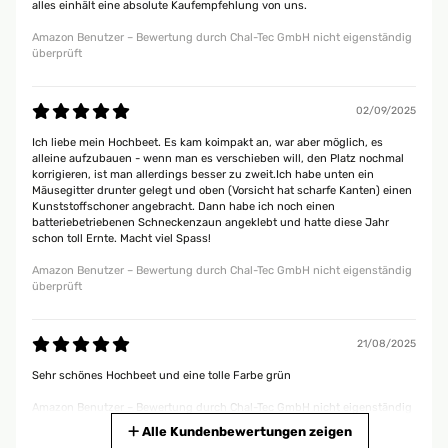
alles einhält eine absolute Kaufempfehlung von uns.
Amazon Benutzer – Bewertung durch Chal-Tec GmbH nicht eigenständig
überprüft
02/09/2025
Ich liebe mein Hochbeet. Es kam koimpakt an, war aber möglich, es
alleine aufzubauen - wenn man es verschieben will, den Platz nochmal
korrigieren, ist man allerdings besser zu zweit.Ich habe unten ein
Mäusegitter drunter gelegt und oben (Vorsicht hat scharfe Kanten) einen
Kunststoffschoner angebracht. Dann habe ich noch einen
batteriebetriebenen Schneckenzaun angeklebt und hatte diese Jahr
schon toll Ernte. Macht viel Spass!
Amazon Benutzer – Bewertung durch Chal-Tec GmbH nicht eigenständig
überprüft
21/08/2025
Sehr schönes Hochbeet und eine tolle Farbe grün
Amazon Benutzer – Bewertung durch Chal-Tec GmbH nicht eigenständig
überprüft
Alle Kundenbewertungen zeigen